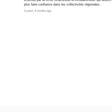
effectué par la firme Straconsult et Afrobarometer qui disent
plus faire confiance dans les collectivités régionales.
3 years, 9 months ago