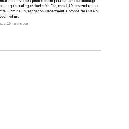
aurait conservé des photos d’elle pour lui faire du chantage.
st ce qu’a a allégué Joëlle Ah Fat, mardi 19 septembre, au
tral Criminal Investigation Department à propos de Husein
dool Rahim.
ears, 10 months ago