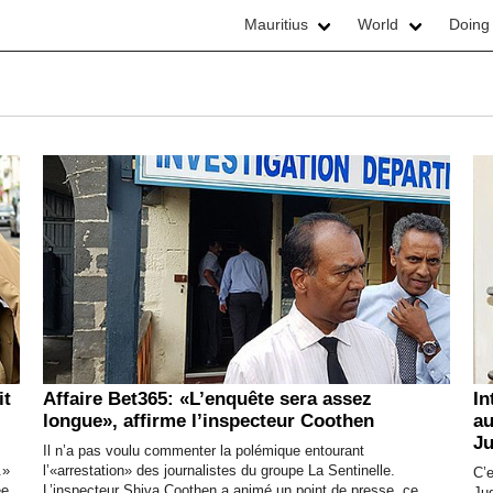
Mauritius
World
Doing
it
Affaire Bet365: «L’enquête sera assez
In
longue», affirme l’inspecteur Coothen
au
J
Il n’a pas voulu commenter la polémique entourant
.»
l’«arrestation» des journalistes du groupe La Sentinelle.
C’e
ée
L’inspecteur Shiva Coothen a animé un point de presse, ce