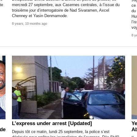
Jug
te
mercredi 27 septembre, aux Casernes centrales, à l’issue du
ce 
troisième jour d’interrogatoire de Nad Sivaramen, Axcel
du 
Chenney et Yasin Denmamode.
Hus
l’i
8 years, 10 months ago
voy
8 y
L’express under arrest [Updated]
Ye
 de
Ab
Depuis tôt ce matin, lundi 25 septembre, la police s’est