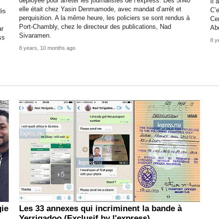
déployée pour arrêter les journalistes de l’express. Dès 5h40
Il 
elle était chez Yasin Denmamode, avec mandat d’arrêt et
C’e
tés
perquisition. A la même heure, les policiers se sont rendus à
Cen
Port-Chambly, chez le directeur des publications, Nad
Ab
ar
Sivaramen.
ss
8 y
8 years, 10 months ago
ie
Les 33 annexes qui incriminent la bande à
Yerrigadoo (Exclusif by l'express)