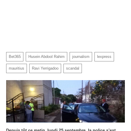
Bet365
Husein Abdool Rahim
journalism
lexpress
mauritius
Ravi Yerrigadoo
scandal
Depuis tôt ce matin, lundi 25 septembre, la police s’est