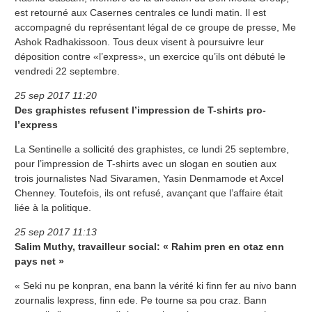
est retourné aux Casernes centrales ce lundi matin. Il est
accompagné du représentant légal de ce groupe de presse, Me
Ashok Radhakissoon. Tous deux visent à poursuivre leur
déposition contre «l’express», un exercice qu’ils ont débuté le
vendredi 22 septembre.
25 sep 2017 11:20
Des graphistes refusent l’impression de T-shirts pro-
l’express
La Sentinelle a sollicité des graphistes, ce lundi 25 septembre,
pour l’impression de T-shirts avec un slogan en soutien aux
trois journalistes Nad Sivaramen, Yasin Denmamode et Axcel
Chenney. Toutefois, ils ont refusé, avançant que l’affaire était
liée à la politique.
25 sep 2017 11:13
Salim Muthy, travailleur social: « Rahim pren en otaz enn
pays net »
« Seki nu pe konpran, ena bann la vérité ki finn fer au nivo bann
zournalis lexpress, finn ede. Pe tourne sa pou craz. Bann