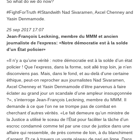
So what do we do now?
#FightForTruth #IStandwith Nad Sivaramen, Axcel Chenney and
Yasin Denmamode.
25 sep 2017 17:07
Jean-François Leckning, membre du MMM et ancien
journaliste de l'express: «Notre démocratie est à la solde
d’un État policier»
«Il n’y a qu’une vérité : notre démocratie est à la solde d’un état
policier ! Que l’express, dans la forme, soit allé trop loin, je n’en
disconviens pas. Mais, dans le fond, et au-delà d'une certaine
éthique, peut-on reprocher aux journalistes Nad Sivaramen,
Axcel Chenney et Yasin Denmamode d’être parvenus à faire
éclater au grand jour un scandale d’une ampleur insoupçonnée
?», s'interroge Jean-François Leckning, membre du MMM. Il
demande à ce que l’on ne se trompe pas de combat en
cherchant d’autres vérités. «Le fait demeure qu’un ministre de
la Justice a utilisé le sceau de l’État pour faciliter la tâche d’un
escroc condamné comme tel par une cour de justice dans une
affaire qui ressemble, de près comme de loin, à du blanchiment
d’argent. Et ce à travers un vaste réseau de pari en ligne. Dans