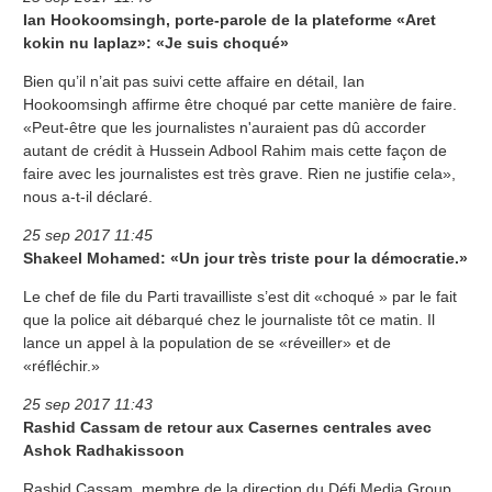
Ian Hookoomsingh, porte-parole de la plateforme «Aret
kokin nu laplaz»: «Je suis choqué»
Bien qu’il n’ait pas suivi cette affaire en détail, Ian
Hookoomsingh affirme être choqué par cette manière de faire.
«Peut-être que les journalistes n'auraient pas dû accorder
autant de crédit à Hussein Adbool Rahim mais cette façon de
faire avec les journalistes est très grave. Rien ne justifie cela»,
nous a-t-il déclaré.
25 sep 2017 11:45
Shakeel Mohamed: «Un jour très triste pour la démocratie.»
Le chef de file du Parti travailliste s’est dit «choqué » par le fait
que la police ait débarqué chez le journaliste tôt ce matin. Il
lance un appel à la population de se «réveiller» et de
«réfléchir.»
25 sep 2017 11:43
Rashid Cassam de retour aux Casernes centrales avec
Ashok Radhakissoon
Rashid Cassam, membre de la direction du Défi Media Group,