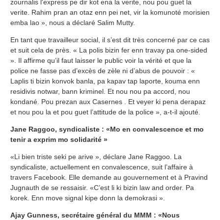
zournalis l'express pe dir kot ena la verite, nou pou guet la
verite. Rahim pran an otaz enn pei net, vir la komunoté morisien
emba lao », nous a déclaré Salim Mutty.
En tant que travailleur social, il s’est dit très concerné par ce cas
et suit cela de près. « La polis bizin fer enn travay pa one-sided
». Il affirme qu’il faut laisser le public voir la vérité et que la
police ne fasse pas d’excès de zèle ni d’abus de pouvoir : «
Laplis ti bizin konvok banla, pa kapav tap laporte, kouma enn
residivis notwar, bann kriminel. Et nou nou pa accord, nou
kondané. Pou prezan aux Casernes . Et veyer ki pena derapaz
et nou pou la et pou guet l’attitude de la police », a-t-il ajouté.
Jane Raggoo, syndicaliste : «Mo en convalescence et mo
tenir a exprim mo solidarité »
«Li bien triste seki pe arive », déclare Jane Raggoo. La
syndicaliste, actuellement en convalescence, suit l’affaire à
travers Facebook. Elle demande au gouvernement et à Pravind
Jugnauth de se ressaisir. «C’est li ki bizin law and order. Pa
korek. Enn move signal kipe donn la demokrasi ».
Ajay Gunness, secrétaire général du MMM : «Nous