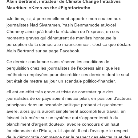
Alain Bertrand, initiateur de Climate Change Initiatives
Mauritius: «Keep on the #Fightfortruth»
«Je tiens, ici, à personnellement apporter mon soutien aux
journalistes Nad Sivaramen, Yasin Denmamode et Axcel
Chenney ainsi qu'à toute la rédaction de l'express, en ces
moments graves qui dénaturent de manière honteuse la
perception de la démocratie mauricienne» : c’est ce que déclare
Alain Bertrand sur sa page Facebook.
Ce dernier condamne sans réserve les conditions de
perquisition chez les journalistes de l'express ainsi que les
méthodes employées pour discréditer ces derniers dont le seul
but était de mettre au jour un scandale politico-financier.
«Il est en effet très grave et triste de constater que des
journalistes de ce pays soient mis au pilori, en position d'acteurs
principaux dans un scandale politique probant et quasiment
avéré, alors qu'ils auront simplement accompli leur travail, en
faisant la lumière sur un système qui s'apparenterait à du
blanchiment d'argent douteux, avec le concours d'un haut
fonctionnaire de l'Etat», a-t-il ajouté. Il est d’avis que le respect
de la démocratie commence par le respect des électeurs et des