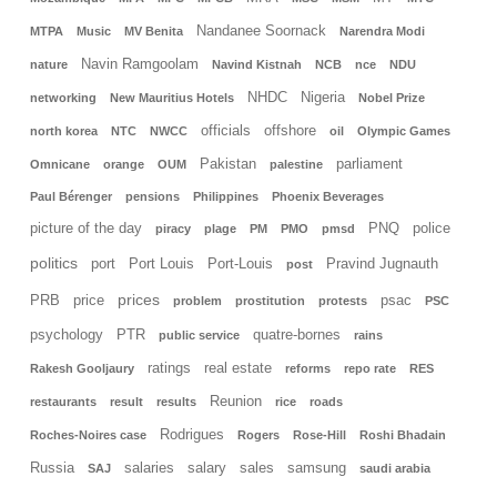
Nandanee Soornack
MTPA
Music
MV Benita
Narendra Modi
Navin Ramgoolam
nature
Navind Kistnah
NCB
nce
NDU
NHDC
Nigeria
networking
New Mauritius Hotels
Nobel Prize
officials
offshore
north korea
NTC
NWCC
oil
Olympic Games
Pakistan
parliament
Omnicane
orange
OUM
palestine
Paul Bérenger
pensions
Philippines
Phoenix Beverages
picture of the day
PNQ
police
piracy
plage
PM
PMO
pmsd
politics
port
Port Louis
Port-Louis
Pravind Jugnauth
post
prices
PRB
price
psac
problem
prostitution
protests
PSC
psychology
PTR
quatre-bornes
public service
rains
ratings
real estate
Rakesh Gooljaury
reforms
repo rate
RES
Reunion
restaurants
result
results
rice
roads
Rodrigues
Roches-Noires case
Rogers
Rose-Hill
Roshi Bhadain
Russia
salaries
salary
sales
samsung
SAJ
saudi arabia