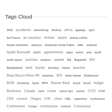
Tags Cloud
accidents
africa
agro
2010
advertising
AfrAsia
agalega
air mauritius
Airlines
airport
Air France
airway coffee
Alvaro Sobrinho
amazon
Ameenah Gurib-Fakim
AML
android
Apollo Bramwell
apple
appointments
apps
arrest
asia
audit
australia
awards
BAI
audit report
aviation
BA
Bagatelle
banks
bank
beaches
Bangladesh
barclays
beach
Beau Bassin-Rose Hill
BOI
betamax
boko haram
Bollywood
BOM
Bramer Bank
budget
bombing
bpml
BPO
brazil
brexit
Business
Canada
career
CCID
cane
career tips
casino
CCM
CEB
cement
Chagos
CHC
china
CIEL
cigarettes
conference
Confinement
construction
Coronavirus
Congo
contest