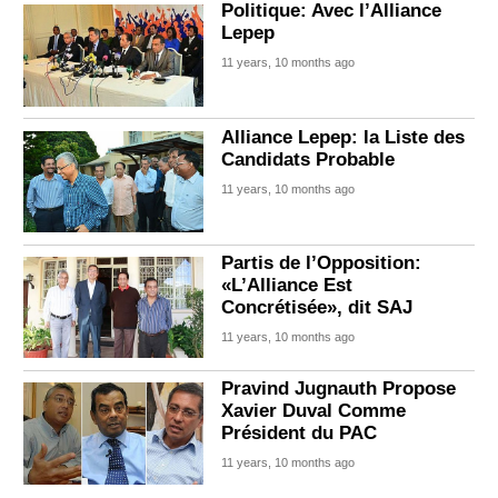
Politique: Avec l’Alliance
Lepep
11 years, 10 months ago
Alliance Lepep: la Liste des
Candidats Probable
11 years, 10 months ago
Partis de l’Opposition:
«L’Alliance Est
Concrétisée», dit SAJ
11 years, 10 months ago
Pravind Jugnauth Propose
Xavier Duval Comme
Président du PAC
11 years, 10 months ago