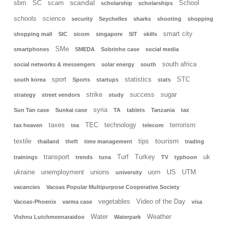
scandal
sbm
SC
scam
School
scholarship
scholarships
schools
science
security
Seychelles
sharks
shooting
shopping
smart city
shopping mall
SIC
sicom
singapore
SIT
skills
SMe
smartphones
SMEDA
Sobrinho case
social media
south africa
social networks & messengers
solar energy
south
sport
statistics
STC
south korea
Sports
startups
stats
strike
success
sugar
strategy
street vendors
study
syria
Sun Tan case
Sunkai case
TA
tablets
Tanzania
tax
taxes
TEC
technology
terrorism
tax heaven
tea
telecom
tourism
textile
tips
thailand
theft
time management
trading
transport
Turf
Turkey
uk
trainings
trends
tuna
TV
typhoon
ukraine
unemployment
unions
uom
US
UTM
university
vacancies
Vacoas Popular Multipurpose Cooperative Society
vegetables
Video of the Day
Vacoas-Phoenix
varma case
visa
Water
Weather
Vishnu Lutchmeenaraidoo
Waterpark