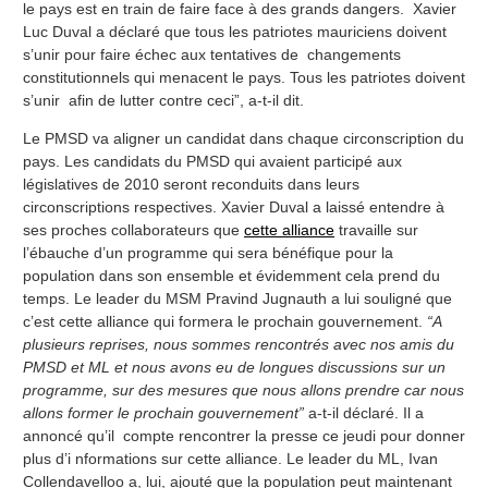
le pays est en train de faire face à des grands dangers. Xavier
Luc Duval a déclaré que tous les patriotes mauriciens doivent
s’unir pour faire échec aux tentatives de changements
constitutionnels qui menacent le pays. Tous les patriotes doivent
s’unir afin de lutter contre ceci”, a-t-il dit.
Le PMSD va aligner un candidat dans chaque circonscription du
pays. Les candidats du PMSD qui avaient participé aux
législatives de 2010 seront reconduits dans leurs
circonscriptions respectives. Xavier Duval a laissé entendre à
ses proches collaborateurs que
cette alliance
travaille sur
l’ébauche d’un programme qui sera bénéfique pour la
population dans son ensemble et évidemment cela prend du
temps. Le leader du MSM Pravind Jugnauth a lui souligné que
c’est cette alliance qui formera le prochain gouvernement.
“A
plusieurs reprises, nous sommes rencontrés avec nos amis du
PMSD et ML et nous avons eu de longues discussions sur un
programme, sur des mesures que nous allons prendre car nous
allons former le prochain gouvernement”
a-t-il déclaré. Il a
annoncé qu’il compte rencontrer la presse ce jeudi pour donner
plus d’i nformations sur cette alliance. Le leader du ML, Ivan
Collendavelloo a, lui, ajouté que la population peut maintenant