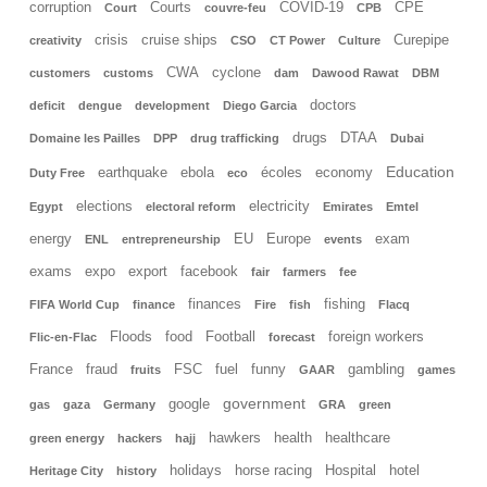
corruption
Courts
COVID-19
CPE
Court
couvre-feu
CPB
crisis
cruise ships
Curepipe
creativity
CSO
CT Power
Culture
CWA
cyclone
customers
customs
dam
Dawood Rawat
DBM
doctors
deficit
dengue
development
Diego Garcia
drugs
DTAA
Domaine les Pailles
DPP
drug trafficking
Dubai
Education
earthquake
ebola
écoles
economy
Duty Free
eco
elections
electricity
Egypt
electoral reform
Emirates
Emtel
energy
EU
Europe
exam
ENL
entrepreneurship
events
exams
expo
export
facebook
fair
farmers
fee
finances
fishing
FIFA World Cup
finance
Fire
fish
Flacq
Floods
food
Football
foreign workers
Flic-en-Flac
forecast
France
fraud
FSC
fuel
funny
gambling
fruits
GAAR
games
government
google
gas
gaza
Germany
GRA
green
hawkers
health
healthcare
green energy
hackers
hajj
holidays
horse racing
Hospital
hotel
Heritage City
history