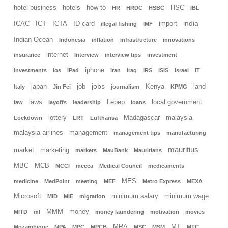
hotel business
hotels
how to
HSC
HR
HRDC
HSBC
IBL
india
ICAC
ICT
ICTA
ID card
import
illegal fishing
IMF
Indian Ocean
Indonesia
inflation
infrastructure
innovations
internet
insurance
Interview
interview tips
investment
iphone
investments
ios
iPad
iran
iraq
IRS
ISIS
israel
IT
jobs
japan
job
Kenya
land
Italy
Jin Fei
journalism
KPMG
laws
Lepep
local government
law
layoffs
leadership
loans
lottery
Madagascar
malaysia
Lockdown
LRT
Lufthansa
malaysia airlines
management
management tips
manufacturing
mauritius
market
marketing
markets
MauBank
Mauritians
MBC
MCB
MCCI
mecca
Medical Council
medicaments
MES
medicine
MedPoint
meeting
MEF
Metro Express
MEXA
Microsoft
minimum salary
minimum wage
MID
MIE
migration
MMM
money
MITD
ml
money laundering
motivation
movies
MRA
MT
Mozambique
MPA
MPC
MPCB
MSC
MSM
MTC