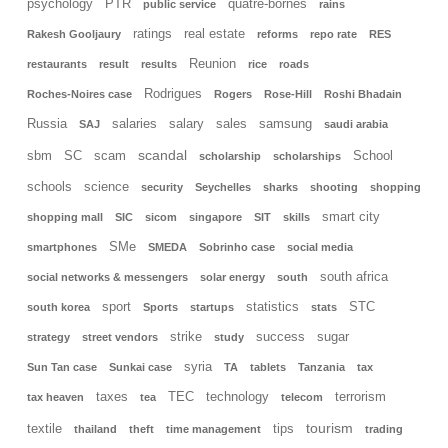
psychology
PTR
quatre-bornes
public service
rains
ratings
real estate
Rakesh Gooljaury
reforms
repo rate
RES
Reunion
restaurants
result
results
rice
roads
Rodrigues
Roches-Noires case
Rogers
Rose-Hill
Roshi Bhadain
Russia
salaries
salary
sales
samsung
SAJ
saudi arabia
scandal
sbm
SC
scam
School
scholarship
scholarships
schools
science
security
Seychelles
sharks
shooting
shopping
smart city
shopping mall
SIC
sicom
singapore
SIT
skills
SMe
smartphones
SMEDA
Sobrinho case
social media
south africa
social networks & messengers
solar energy
south
sport
statistics
STC
south korea
Sports
startups
stats
strike
success
sugar
strategy
street vendors
study
syria
Sun Tan case
Sunkai case
TA
tablets
Tanzania
tax
taxes
TEC
technology
terrorism
tax heaven
tea
telecom
tourism
textile
tips
thailand
theft
time management
trading