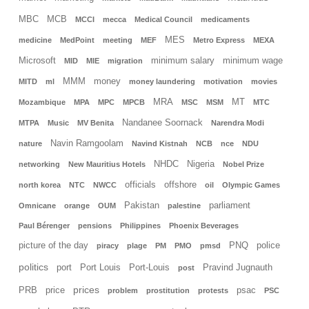
MBC
MCB
MCCI
mecca
Medical Council
medicaments
MES
medicine
MedPoint
meeting
MEF
Metro Express
MEXA
Microsoft
minimum salary
minimum wage
MID
MIE
migration
MMM
money
MITD
ml
money laundering
motivation
movies
MRA
MT
Mozambique
MPA
MPC
MPCB
MSC
MSM
MTC
Nandanee Soornack
MTPA
Music
MV Benita
Narendra Modi
Navin Ramgoolam
nature
Navind Kistnah
NCB
nce
NDU
NHDC
Nigeria
networking
New Mauritius Hotels
Nobel Prize
officials
offshore
north korea
NTC
NWCC
oil
Olympic Games
Pakistan
parliament
Omnicane
orange
OUM
palestine
Paul Bérenger
pensions
Philippines
Phoenix Beverages
picture of the day
PNQ
police
piracy
plage
PM
PMO
pmsd
politics
port
Port Louis
Port-Louis
Pravind Jugnauth
post
prices
PRB
price
psac
problem
prostitution
protests
PSC