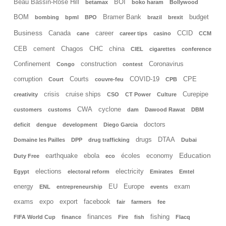
Beau Bassin-Rose Hill
BOI
betamax
boko haram
Bollywood
BOM
Bramer Bank
budget
bombing
bpml
BPO
brazil
brexit
Business
Canada
career
CCID
cane
career tips
casino
CCM
CEB
cement
Chagos
CHC
china
CIEL
cigarettes
conference
Confinement
construction
Coronavirus
Congo
contest
corruption
Courts
COVID-19
CPE
Court
couvre-feu
CPB
crisis
cruise ships
Curepipe
creativity
CSO
CT Power
Culture
CWA
cyclone
customers
customs
dam
Dawood Rawat
DBM
doctors
deficit
dengue
development
Diego Garcia
drugs
DTAA
Domaine les Pailles
DPP
drug trafficking
Dubai
Education
earthquake
ebola
écoles
economy
Duty Free
eco
elections
electricity
Egypt
electoral reform
Emirates
Emtel
energy
EU
Europe
exam
ENL
entrepreneurship
events
exams
expo
export
facebook
fair
farmers
fee
finances
fishing
FIFA World Cup
finance
Fire
fish
Flacq