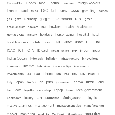
Floods
food
Football
foreign workers
Flic-en-Flac
forecast
France
fraud
FSC
fuel
funny
gambling
fruits
GAAR
games
government
google
gas
gaza
Germany
GRA
green
hawkers
health
healthcare
green energy
hackers
hajj
holidays
horse racing
Hospital
hotel
Heritage City
history
hotel business
hotels
how to
HSC
HR
HRDC
HSBC
IBL
india
ICAC
ICT
ICTA
ID card
import
illegal fishing
IMF
Indian Ocean
Indonesia
inflation
infrastructure
innovations
internet
insurance
Interview
interview tips
investment
iphone
investments
ios
iPad
iran
iraq
IRS
ISIS
israel
IT
jobs
japan
job
Kenya
land
Italy
Jin Fei
journalism
KPMG
laws
Lepep
local government
law
layoffs
leadership
loans
lottery
Madagascar
malaysia
Lockdown
LRT
Lufthansa
malaysia airlines
management
management tips
manufacturing
mauritius
market
marketing
markets
MauBank
Mauritians