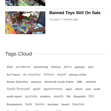
Banned Toys Still On Sale
12 years, 7 months ago
Tags Cloud
accidents
africa
agro
2010
advertising
AfrAsia
agalega
air mauritius
Airlines
airport
Air France
airway coffee
Alvaro Sobrinho
amazon
Ameenah Gurib-Fakim
AML
android
Apollo Bramwell
apple
appointments
apps
arrest
asia
audit
australia
awards
BAI
audit report
aviation
BA
Bagatelle
banks
bank
beaches
Bangladesh
barclays
beach