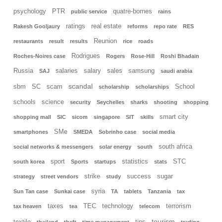
psychology
PTR
quatre-bornes
public service
rains
ratings
real estate
Rakesh Gooljaury
reforms
repo rate
RES
Reunion
restaurants
result
results
rice
roads
Rodrigues
Roches-Noires case
Rogers
Rose-Hill
Roshi Bhadain
Russia
salaries
salary
sales
samsung
SAJ
saudi arabia
scandal
sbm
SC
scam
School
scholarship
scholarships
schools
science
security
Seychelles
sharks
shooting
shopping
smart city
shopping mall
SIC
sicom
singapore
SIT
skills
SMe
smartphones
SMEDA
Sobrinho case
social media
south africa
social networks & messengers
solar energy
south
sport
statistics
STC
south korea
Sports
startups
stats
strike
success
sugar
strategy
street vendors
study
syria
Sun Tan case
Sunkai case
TA
tablets
Tanzania
tax
taxes
TEC
technology
terrorism
tax heaven
tea
telecom
tourism