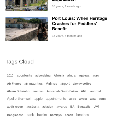
10 years, 1 month ago
Port Louis: When Heritage
Crashes for Peddlers’
Benefit
13 years, 8 months ago
Tags Cloud
accidents
africa
agro
2010
advertising
AfrAsia
agalega
air mauritius
Airlines
airport
Air France
airway coffee
Alvaro Sobrinho
amazon
Ameenah Gurib-Fakim
AML
android
Apollo Bramwell
apple
appointments
apps
arrest
asia
audit
australia
awards
BAI
audit report
aviation
BA
Bagatelle
banks
bank
beaches
Bangladesh
barclays
beach