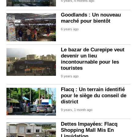
4 years, 4 months ago
Goodlands : Un nouveau
marché pour bientôt
6 years ago
Le bazar de Curepipe veut
devenir un lieu
incontournable pour les
touristes
9 years ago
Flacq : Un terrain identifié
pour le siège du conseil de
district
9 years, 1 month ago
Dettes Impayées: Flacq
Shopping Mall Mis En
Liquidation