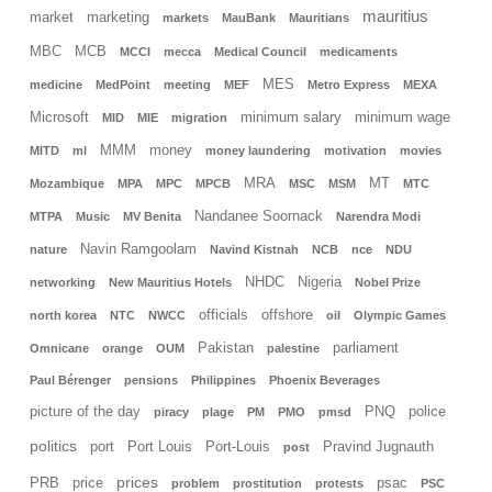
mauritius
market
marketing
markets
MauBank
Mauritians
MBC
MCB
MCCI
mecca
Medical Council
medicaments
MES
medicine
MedPoint
meeting
MEF
Metro Express
MEXA
Microsoft
minimum salary
minimum wage
MID
MIE
migration
MMM
money
MITD
ml
money laundering
motivation
movies
MRA
MT
Mozambique
MPA
MPC
MPCB
MSC
MSM
MTC
Nandanee Soornack
MTPA
Music
MV Benita
Narendra Modi
Navin Ramgoolam
nature
Navind Kistnah
NCB
nce
NDU
NHDC
Nigeria
networking
New Mauritius Hotels
Nobel Prize
officials
offshore
north korea
NTC
NWCC
oil
Olympic Games
Pakistan
parliament
Omnicane
orange
OUM
palestine
Paul Bérenger
pensions
Philippines
Phoenix Beverages
picture of the day
PNQ
police
piracy
plage
PM
PMO
pmsd
politics
port
Port Louis
Port-Louis
Pravind Jugnauth
post
prices
PRB
price
psac
problem
prostitution
protests
PSC