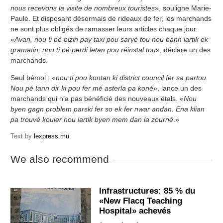
nous recevons la visite de nombreux touristes
», souligne Marie-
Paule. Et disposant désormais de rideaux de fer, les marchands
ne sont plus obligés de ramasser leurs articles chaque jour.
«
Avan, nou ti pé bizin pay taxi pou saryé tou nou bann lartik ek
gramatin, nou ti pé perdi letan pou réinstal tou
», déclare un des
marchands.
Seul bémol : «
nou ti pou kontan ki district council fer sa partou.
Nou pé tann dir ki pou fer mé asterla pa koné
», lance un des
marchands qui n’a pas bénéficié des nouveaux étals. «
Nou
byen gagn problem parski fer so ek fer nwar andan. Ena klian
pa trouvé kouler nou lartik byen mem dan la zourné
.»
Text by
lexpress.mu
We also recommend
Infrastructures: 85 % du
«New Flacq Teaching
Hospital» achevés