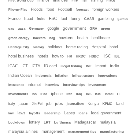
finances
fishing
FIFA World Cup
finance
Fire
fish
Flacq
Floods
food
Football
foreign workers
Flic-en-Flac
forecast
France
fraud
FSC
fuel
funny
gambling
fruits
GAAR
games
government
google
gas
gaza
Germany
GRA
green
hawkers
health
healthcare
green energy
hackers
hajj
holidays
horse racing
Hospital
hotel
Heritage City
history
hotel business
hotels
how to
HSC
HR
HRDC
HSBC
IBL
india
ICAC
ICT
ICTA
ID card
import
illegal fishing
IMF
Indian Ocean
Indonesia
inflation
infrastructure
innovations
internet
insurance
Interview
interview tips
investment
iphone
investments
ios
iPad
iran
iraq
IRS
ISIS
israel
IT
jobs
japan
job
Kenya
land
Italy
Jin Fei
journalism
KPMG
laws
Lepep
local government
law
layoffs
leadership
loans
lottery
Madagascar
malaysia
Lockdown
LRT
Lufthansa
malaysia airlines
management
management tips
manufacturing