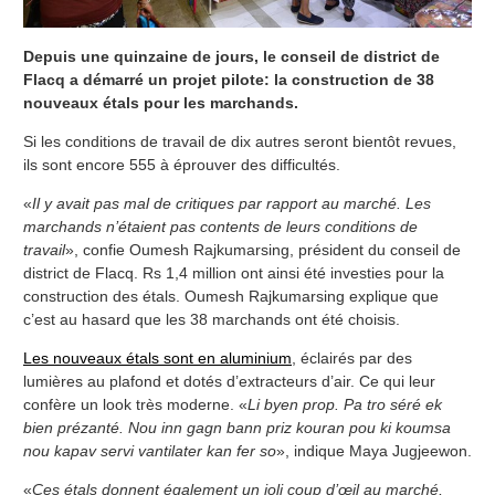
Depuis une quinzaine de jours, le conseil de district de
Flacq a démarré un projet pilote: la construction de 38
nouveaux étals pour les marchands.
Si les conditions de travail de dix autres seront bientôt revues,
ils sont encore 555 à éprouver des difficultés.
«
Il y avait pas mal de critiques par rapport au marché. Les
marchands n’étaient pas contents de leurs conditions de
travail
», confie Oumesh Rajkumarsing, président du conseil de
district de Flacq. Rs 1,4 million ont ainsi été investies pour la
construction des étals. Oumesh Rajkumarsing explique que
c’est au hasard que les 38 marchands ont été choisis.
Les nouveaux étals sont en aluminium
, éclairés par des
lumières au plafond et dotés d’extracteurs d’air. Ce qui leur
confère un look très moderne. «
Li byen prop. Pa tro séré ek
bien prézanté. Nou inn gagn bann priz kouran pou ki koumsa
nou kapav servi vantilater kan fer so
», indique Maya Jugjeewon.
«
Ces étals donnent également un joli coup d’œil au marché,