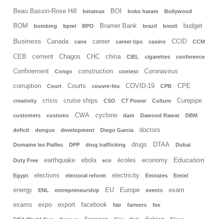
Beau Bassin-Rose Hill
BOI
betamax
boko haram
Bollywood
BOM
Bramer Bank
budget
bombing
bpml
BPO
brazil
brexit
Business
Canada
career
CCID
cane
career tips
casino
CCM
CEB
cement
Chagos
CHC
china
CIEL
cigarettes
conference
Confinement
construction
Coronavirus
Congo
contest
corruption
Courts
COVID-19
CPE
Court
couvre-feu
CPB
crisis
cruise ships
Curepipe
creativity
CSO
CT Power
Culture
CWA
cyclone
customers
customs
dam
Dawood Rawat
DBM
doctors
deficit
dengue
development
Diego Garcia
drugs
DTAA
Domaine les Pailles
DPP
drug trafficking
Dubai
Education
earthquake
ebola
écoles
economy
Duty Free
eco
elections
electricity
Egypt
electoral reform
Emirates
Emtel
energy
EU
Europe
exam
ENL
entrepreneurship
events
exams
expo
export
facebook
fair
farmers
fee