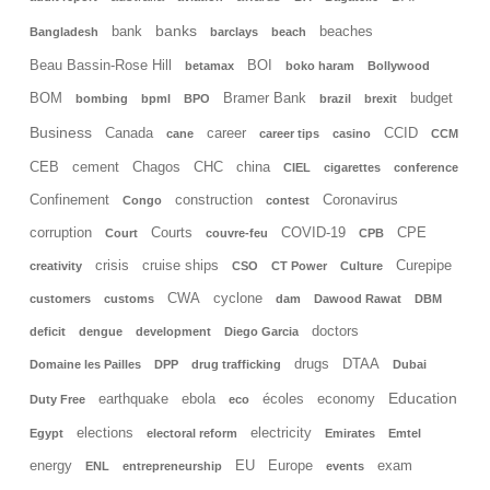
banks
bank
beaches
Bangladesh
barclays
beach
Beau Bassin-Rose Hill
BOI
betamax
boko haram
Bollywood
BOM
Bramer Bank
budget
bombing
bpml
BPO
brazil
brexit
Business
Canada
career
CCID
cane
career tips
casino
CCM
CEB
cement
Chagos
CHC
china
CIEL
cigarettes
conference
Confinement
construction
Coronavirus
Congo
contest
corruption
Courts
COVID-19
CPE
Court
couvre-feu
CPB
crisis
cruise ships
Curepipe
creativity
CSO
CT Power
Culture
CWA
cyclone
customers
customs
dam
Dawood Rawat
DBM
doctors
deficit
dengue
development
Diego Garcia
drugs
DTAA
Domaine les Pailles
DPP
drug trafficking
Dubai
Education
earthquake
ebola
écoles
economy
Duty Free
eco
elections
electricity
Egypt
electoral reform
Emirates
Emtel
energy
EU
Europe
exam
ENL
entrepreneurship
events