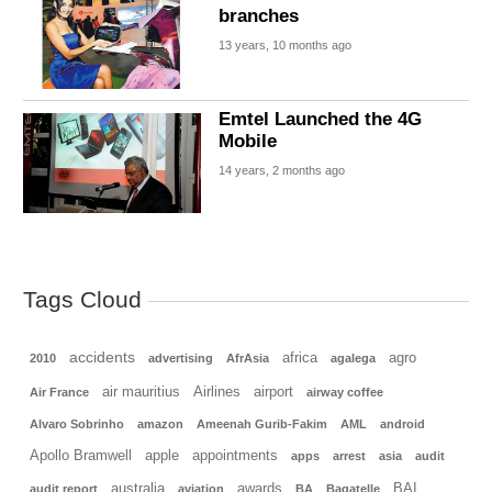
branches
13 years, 10 months ago
Emtel Launched the 4G
Mobile
14 years, 2 months ago
Tags Cloud
accidents
africa
agro
2010
advertising
AfrAsia
agalega
air mauritius
Airlines
airport
Air France
airway coffee
Alvaro Sobrinho
amazon
Ameenah Gurib-Fakim
AML
android
Apollo Bramwell
apple
appointments
apps
arrest
asia
audit
australia
awards
BAI
audit report
aviation
BA
Bagatelle