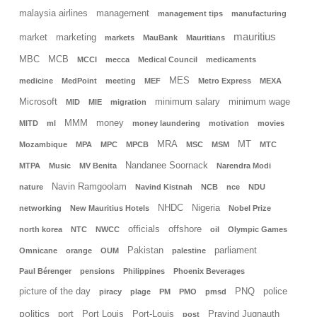
malaysia airlines
management
management tips
manufacturing
mauritius
market
marketing
markets
MauBank
Mauritians
MBC
MCB
MCCI
mecca
Medical Council
medicaments
MES
medicine
MedPoint
meeting
MEF
Metro Express
MEXA
Microsoft
minimum salary
minimum wage
MID
MIE
migration
MMM
money
MITD
ml
money laundering
motivation
movies
MRA
MT
Mozambique
MPA
MPC
MPCB
MSC
MSM
MTC
Nandanee Soornack
MTPA
Music
MV Benita
Narendra Modi
Navin Ramgoolam
nature
Navind Kistnah
NCB
nce
NDU
NHDC
Nigeria
networking
New Mauritius Hotels
Nobel Prize
officials
offshore
north korea
NTC
NWCC
oil
Olympic Games
Pakistan
parliament
Omnicane
orange
OUM
palestine
Paul Bérenger
pensions
Philippines
Phoenix Beverages
picture of the day
PNQ
police
piracy
plage
PM
PMO
pmsd
politics
port
Port Louis
Port-Louis
Pravind Jugnauth
post