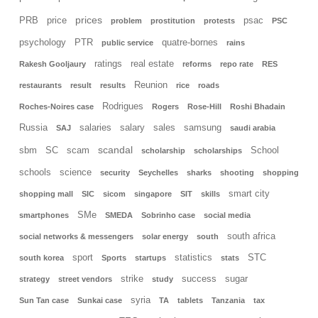
prices
PRB
price
psac
problem
prostitution
protests
PSC
psychology
PTR
quatre-bornes
public service
rains
ratings
real estate
Rakesh Gooljaury
reforms
repo rate
RES
Reunion
restaurants
result
results
rice
roads
Rodrigues
Roches-Noires case
Rogers
Rose-Hill
Roshi Bhadain
Russia
salaries
salary
sales
samsung
SAJ
saudi arabia
scandal
sbm
SC
scam
School
scholarship
scholarships
schools
science
security
Seychelles
sharks
shooting
shopping
smart city
shopping mall
SIC
sicom
singapore
SIT
skills
SMe
smartphones
SMEDA
Sobrinho case
social media
south africa
social networks & messengers
solar energy
south
sport
statistics
STC
south korea
Sports
startups
stats
strike
success
sugar
strategy
street vendors
study
syria
Sun Tan case
Sunkai case
TA
tablets
Tanzania
tax