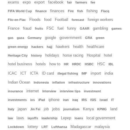
exams
expo
export
facebook
fair
farmers
fee
finances
fishing
FIFA World Cup
finance
Fire
fish
Flacq
Floods
food
Football
foreign workers
Flic-en-Flac
forecast
France
fraud
FSC
fuel
funny
gambling
fruits
GAAR
games
government
google
gas
gaza
Germany
GRA
green
hawkers
health
healthcare
green energy
hackers
hajj
holidays
horse racing
Hospital
hotel
Heritage City
history
hotel business
hotels
how to
HSC
HR
HRDC
HSBC
IBL
india
ICAC
ICT
ICTA
ID card
import
illegal fishing
IMF
Indian Ocean
Indonesia
inflation
infrastructure
innovations
internet
insurance
Interview
interview tips
investment
iphone
investments
ios
iPad
iran
iraq
IRS
ISIS
israel
IT
jobs
japan
job
Kenya
land
Italy
Jin Fei
journalism
KPMG
laws
Lepep
local government
law
layoffs
leadership
loans
lottery
Madagascar
malaysia
Lockdown
LRT
Lufthansa