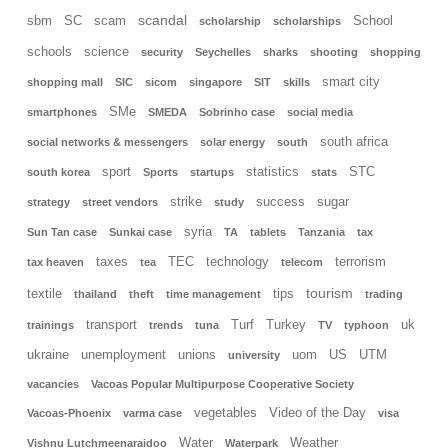
scandal
sbm
SC
scam
School
scholarship
scholarships
schools
science
security
Seychelles
sharks
shooting
shopping
smart city
shopping mall
SIC
sicom
singapore
SIT
skills
SMe
smartphones
SMEDA
Sobrinho case
social media
south africa
social networks & messengers
solar energy
south
sport
statistics
STC
south korea
Sports
startups
stats
strike
success
sugar
strategy
street vendors
study
syria
Sun Tan case
Sunkai case
TA
tablets
Tanzania
tax
taxes
TEC
technology
terrorism
tax heaven
tea
telecom
tourism
textile
tips
thailand
theft
time management
trading
transport
Turf
Turkey
uk
trainings
trends
tuna
TV
typhoon
ukraine
unemployment
unions
uom
US
UTM
university
vacancies
Vacoas Popular Multipurpose Cooperative Society
vegetables
Video of the Day
Vacoas-Phoenix
varma case
visa
Water
Weather
Vishnu Lutchmeenaraidoo
Waterpark