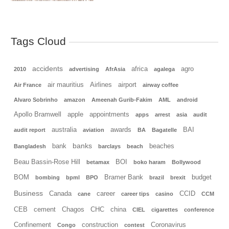
Tags Cloud
accidents
africa
agro
2010
advertising
AfrAsia
agalega
air mauritius
Airlines
airport
Air France
airway coffee
Alvaro Sobrinho
amazon
Ameenah Gurib-Fakim
AML
android
Apollo Bramwell
apple
appointments
apps
arrest
asia
audit
australia
awards
BAI
audit report
aviation
BA
Bagatelle
banks
bank
beaches
Bangladesh
barclays
beach
Beau Bassin-Rose Hill
BOI
betamax
boko haram
Bollywood
BOM
Bramer Bank
budget
bombing
bpml
BPO
brazil
brexit
Business
Canada
career
CCID
cane
career tips
casino
CCM
CEB
cement
Chagos
CHC
china
CIEL
cigarettes
conference
Confinement
construction
Coronavirus
Congo
contest