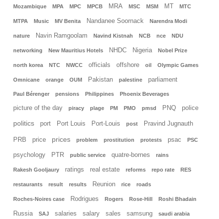
MRA
MT
Mozambique
MPA
MPC
MPCB
MSC
MSM
MTC
Nandanee Soornack
MTPA
Music
MV Benita
Narendra Modi
Navin Ramgoolam
nature
Navind Kistnah
NCB
nce
NDU
NHDC
Nigeria
networking
New Mauritius Hotels
Nobel Prize
officials
offshore
north korea
NTC
NWCC
oil
Olympic Games
Pakistan
parliament
Omnicane
orange
OUM
palestine
Paul Bérenger
pensions
Philippines
Phoenix Beverages
picture of the day
PNQ
police
piracy
plage
PM
PMO
pmsd
politics
port
Port Louis
Port-Louis
Pravind Jugnauth
post
prices
PRB
price
psac
problem
prostitution
protests
PSC
psychology
PTR
quatre-bornes
public service
rains
ratings
real estate
Rakesh Gooljaury
reforms
repo rate
RES
Reunion
restaurants
result
results
rice
roads
Rodrigues
Roches-Noires case
Rogers
Rose-Hill
Roshi Bhadain
Russia
salaries
salary
sales
samsung
SAJ
saudi arabia