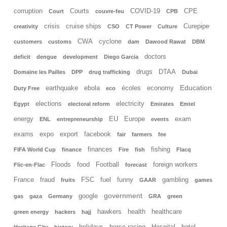
corruption
Courts
COVID-19
CPE
Court
couvre-feu
CPB
crisis
cruise ships
Curepipe
creativity
CSO
CT Power
Culture
CWA
cyclone
customers
customs
dam
Dawood Rawat
DBM
doctors
deficit
dengue
development
Diego Garcia
drugs
DTAA
Domaine les Pailles
DPP
drug trafficking
Dubai
Education
earthquake
ebola
écoles
economy
Duty Free
eco
elections
electricity
Egypt
electoral reform
Emirates
Emtel
energy
EU
Europe
exam
ENL
entrepreneurship
events
exams
expo
export
facebook
fair
farmers
fee
finances
fishing
FIFA World Cup
finance
Fire
fish
Flacq
Floods
food
Football
foreign workers
Flic-en-Flac
forecast
France
fraud
FSC
fuel
funny
gambling
fruits
GAAR
games
government
google
gas
gaza
Germany
GRA
green
hawkers
health
healthcare
green energy
hackers
hajj
holidays
horse racing
Hospital
hotel
Heritage City
history