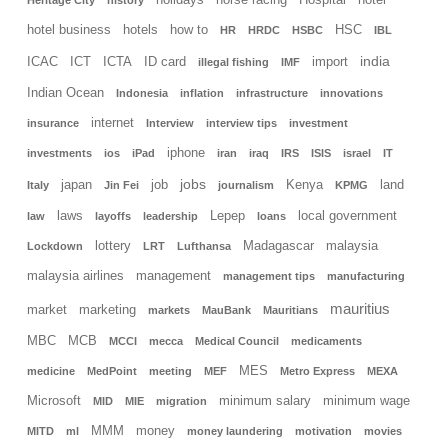
hotel business
hotels
how to
HSC
HR
HRDC
HSBC
IBL
india
ICAC
ICT
ICTA
ID card
import
illegal fishing
IMF
Indian Ocean
Indonesia
inflation
infrastructure
innovations
internet
insurance
Interview
interview tips
investment
iphone
investments
ios
iPad
iran
iraq
IRS
ISIS
israel
IT
jobs
japan
job
Kenya
land
Italy
Jin Fei
journalism
KPMG
laws
Lepep
local government
law
layoffs
leadership
loans
lottery
Madagascar
malaysia
Lockdown
LRT
Lufthansa
malaysia airlines
management
management tips
manufacturing
mauritius
market
marketing
markets
MauBank
Mauritians
MBC
MCB
MCCI
mecca
Medical Council
medicaments
MES
medicine
MedPoint
meeting
MEF
Metro Express
MEXA
Microsoft
minimum salary
minimum wage
MID
MIE
migration
MMM
money
MITD
ml
money laundering
motivation
movies