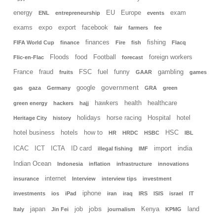
energy
EU
Europe
exam
ENL
entrepreneurship
events
exams
expo
export
facebook
fair
farmers
fee
finances
fishing
FIFA World Cup
finance
Fire
fish
Flacq
Floods
food
Football
foreign workers
Flic-en-Flac
forecast
France
fraud
FSC
fuel
funny
gambling
fruits
GAAR
games
government
google
gas
gaza
Germany
GRA
green
hawkers
health
healthcare
green energy
hackers
hajj
holidays
horse racing
Hospital
hotel
Heritage City
history
hotel business
hotels
how to
HSC
HR
HRDC
HSBC
IBL
india
ICAC
ICT
ICTA
ID card
import
illegal fishing
IMF
Indian Ocean
Indonesia
inflation
infrastructure
innovations
internet
insurance
Interview
interview tips
investment
iphone
investments
ios
iPad
iran
iraq
IRS
ISIS
israel
IT
jobs
japan
job
Kenya
land
Italy
Jin Fei
journalism
KPMG