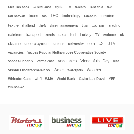
syria
Sun Tan case
Sunkai case
TA
tablets
Tanzania
tax
taxes
TEC
technology
terrorism
tax heaven
tea
telecom
tourism
textile
tips
thailand
theft
time management
trading
transport
Turf
Turkey
uk
trainings
trends
tuna
TV
typhoon
ukraine
unemployment
unions
uom
US
UTM
university
vacancies
Vacoas Popular Multipurpose Cooperative Society
vegetables
Video of the Day
Vacoas-Phoenix
varma case
visa
Water
Weather
Vishnu Lutchmeenaraidoo
Waterpark
Whitedot Case
wi-fi
WMA
World Bank
Xavier-Luc Duval
YEP
zimbabwe