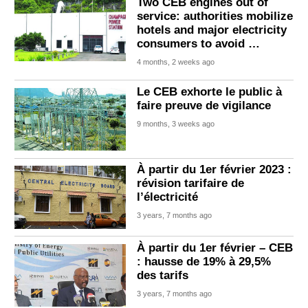
Two CEB engines out of
service: authorities mobilize
hotels and major electricity
consumers to avoid …
4 months, 2 weeks ago
Le CEB exhorte le public à
faire preuve de vigilance
9 months, 3 weeks ago
À partir du 1er février 2023 :
révision tarifaire de
l’électricité
3 years, 7 months ago
À partir du 1er février – CEB
: hausse de 19% à 29,5%
des tarifs
3 years, 7 months ago