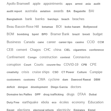
Apollo Bramwell
apple
appointments
apps
arrest
asia
audit
australia
awards
BAI
audit report
aviation
BA
Bagatelle
banks
bank
beaches
Bangladesh
barclays
beach
Beau Bassin-Rose Hill
BOI
betamax
boko haram
Bollywood
BOM
Bramer Bank
budget
bombing
bpml
BPO
brazil
brexit
Business
Canada
career
CCID
cane
career tips
casino
CCM
CEB
cement
Chagos
CHC
china
CIEL
cigarettes
conference
Confinement
construction
Coronavirus
Congo
contest
corruption
Courts
COVID-19
CPE
Court
couvre-feu
CPB
crisis
cruise ships
Curepipe
creativity
CSO
CT Power
Culture
CWA
cyclone
customers
customs
dam
Dawood Rawat
DBM
doctors
deficit
dengue
development
Diego Garcia
drugs
DTAA
Domaine les Pailles
DPP
drug trafficking
Dubai
Education
earthquake
ebola
écoles
economy
Duty Free
eco
elections
electricity
Egypt
electoral reform
Emirates
Emtel