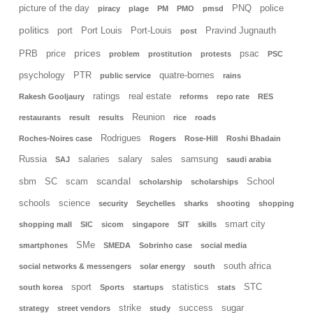
picture of the day
PNQ
police
piracy
plage
PM
PMO
pmsd
politics
port
Port Louis
Port-Louis
Pravind Jugnauth
post
prices
PRB
price
psac
problem
prostitution
protests
PSC
psychology
PTR
quatre-bornes
public service
rains
ratings
real estate
Rakesh Gooljaury
reforms
repo rate
RES
Reunion
restaurants
result
results
rice
roads
Rodrigues
Roches-Noires case
Rogers
Rose-Hill
Roshi Bhadain
Russia
salaries
salary
sales
samsung
SAJ
saudi arabia
scandal
sbm
SC
scam
School
scholarship
scholarships
schools
science
security
Seychelles
sharks
shooting
shopping
smart city
shopping mall
SIC
sicom
singapore
SIT
skills
SMe
smartphones
SMEDA
Sobrinho case
social media
south africa
social networks & messengers
solar energy
south
sport
statistics
STC
south korea
Sports
startups
stats
strike
success
sugar
strategy
street vendors
study