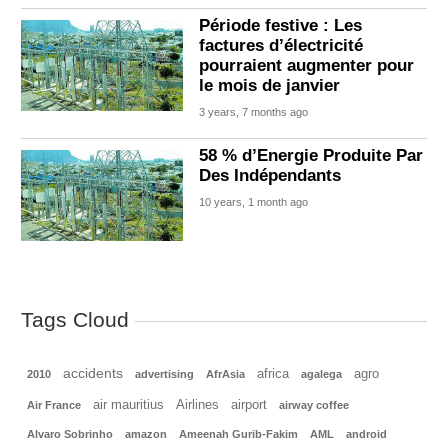
Période festive : Les
factures d’électricité
pourraient augmenter pour
le mois de janvier
3 years, 7 months ago
58 % d’Energie Produite Par
Des Indépendants
10 years, 1 month ago
Tags Cloud
accidents
africa
agro
2010
advertising
AfrAsia
agalega
air mauritius
Airlines
airport
Air France
airway coffee
Alvaro Sobrinho
amazon
Ameenah Gurib-Fakim
AML
android