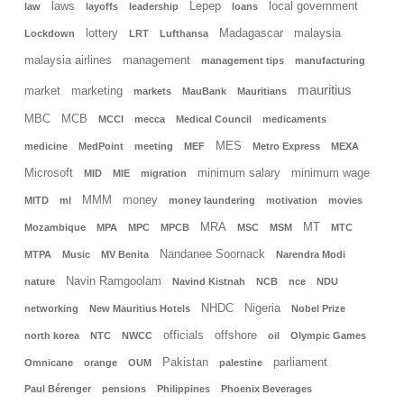
laws
Lepep
local government
law
layoffs
leadership
loans
lottery
Madagascar
malaysia
Lockdown
LRT
Lufthansa
malaysia airlines
management
management tips
manufacturing
mauritius
market
marketing
markets
MauBank
Mauritians
MBC
MCB
MCCI
mecca
Medical Council
medicaments
MES
medicine
MedPoint
meeting
MEF
Metro Express
MEXA
Microsoft
minimum salary
minimum wage
MID
MIE
migration
MMM
money
MITD
ml
money laundering
motivation
movies
MRA
MT
Mozambique
MPA
MPC
MPCB
MSC
MSM
MTC
Nandanee Soornack
MTPA
Music
MV Benita
Narendra Modi
Navin Ramgoolam
nature
Navind Kistnah
NCB
nce
NDU
NHDC
Nigeria
networking
New Mauritius Hotels
Nobel Prize
officials
offshore
north korea
NTC
NWCC
oil
Olympic Games
Pakistan
parliament
Omnicane
orange
OUM
palestine
Paul Bérenger
pensions
Philippines
Phoenix Beverages