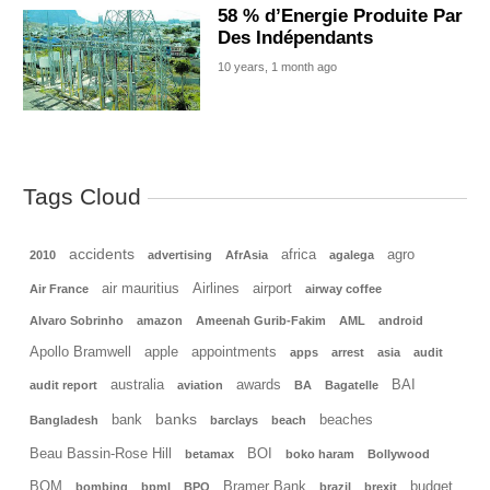
58 % d’Energie Produite Par
Des Indépendants
10 years, 1 month ago
Tags Cloud
accidents
africa
agro
2010
advertising
AfrAsia
agalega
air mauritius
Airlines
airport
Air France
airway coffee
Alvaro Sobrinho
amazon
Ameenah Gurib-Fakim
AML
android
Apollo Bramwell
apple
appointments
apps
arrest
asia
audit
australia
awards
BAI
audit report
aviation
BA
Bagatelle
banks
bank
beaches
Bangladesh
barclays
beach
Beau Bassin-Rose Hill
BOI
betamax
boko haram
Bollywood
BOM
Bramer Bank
budget
bombing
bpml
BPO
brazil
brexit