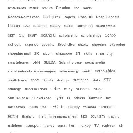
Reunion
restaurants
result
results
rice
roads
Rodrigues
Roches-Noires case
Rogers
Rose-Hill
Roshi Bhadain
Russia
salaries
salary
sales
samsung
SAJ
saudi arabia
scandal
sbm
SC
scam
School
scholarship
scholarships
schools
science
security
Seychelles
sharks
shooting
shopping
smart city
shopping mall
SIC
sicom
singapore
SIT
skills
SMe
smartphones
SMEDA
Sobrinho case
social media
south africa
social networks & messengers
solar energy
south
sport
statistics
STC
south korea
Sports
startups
stats
strike
success
sugar
strategy
street vendors
study
syria
Sun Tan case
Sunkai case
TA
tablets
Tanzania
tax
taxes
TEC
technology
terrorism
tax heaven
tea
telecom
tourism
textile
tips
thailand
theft
time management
trading
transport
Turf
Turkey
uk
trainings
trends
tuna
TV
typhoon