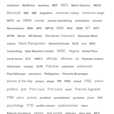
MES
medicine
MedPoint
meeting
MEF
Metro Express
MEXA
Microsoft
minimum salary
minimum wage
MID
MIE
migration
MMM
money
MITD
ml
money laundering
motivation
movies
MRA
MT
Mozambique
MPA
MPC
MPCB
MSC
MSM
MTC
Nandanee Soornack
MTPA
Music
MV Benita
Narendra Modi
Navin Ramgoolam
nature
Navind Kistnah
NCB
nce
NDU
NHDC
Nigeria
networking
New Mauritius Hotels
Nobel Prize
officials
offshore
north korea
NTC
NWCC
oil
Olympic Games
Pakistan
parliament
Omnicane
orange
OUM
palestine
Paul Bérenger
pensions
Philippines
Phoenix Beverages
picture of the day
PNQ
police
piracy
plage
PM
PMO
pmsd
politics
port
Port Louis
Port-Louis
Pravind Jugnauth
post
prices
PRB
price
psac
problem
prostitution
protests
PSC
psychology
PTR
quatre-bornes
public service
rains
ratings
real estate
Rakesh Gooljaury
reforms
repo rate
RES