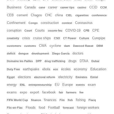
Business
Canada
career
CCID
cane
career tips
casino
CCM
CEB
cement
Chagos
CHC
china
CIEL
cigarettes
conference
Confinement
construction
Coronavirus
Congo
contest
corruption
Courts
COVID-19
CPE
Court
couvre-feu
CPB
crisis
cruise ships
Curepipe
creativity
CSO
CT Power
Culture
CWA
cyclone
customers
customs
dam
Dawood Rawat
DBM
doctors
deficit
dengue
development
Diego Garcia
drugs
DTAA
Domaine les Pailles
DPP
drug trafficking
Dubai
Education
earthquake
ebola
écoles
economy
Duty Free
eco
elections
electricity
Egypt
electoral reform
Emirates
Emtel
energy
EU
Europe
exam
ENL
entrepreneurship
events
exams
expo
export
facebook
fair
farmers
fee
finances
fishing
FIFA World Cup
finance
Fire
fish
Flacq
Floods
food
Football
foreign workers
Flic-en-Flac
forecast