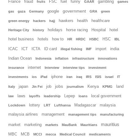
France
fraud
FSC
fuel
funny
gambling
fruits
GAAR
games
government
google
gas
gaza
Germany
GRA
green
hawkers
health
healthcare
green energy
hackers
hajj
holidays
horse racing
Hospital
hotel
Heritage City
history
hotel business
hotels
how to
HSC
HR
HRDC
HSBC
IBL
india
ICAC
ICT
ICTA
ID card
import
illegal fishing
IMF
Indian Ocean
Indonesia
inflation
infrastructure
innovations
internet
insurance
Interview
interview tips
investment
iphone
investments
ios
iPad
iran
iraq
IRS
ISIS
israel
IT
jobs
japan
job
Kenya
land
Italy
Jin Fei
journalism
KPMG
laws
Lepep
local government
law
layoffs
leadership
loans
lottery
Madagascar
malaysia
Lockdown
LRT
Lufthansa
malaysia airlines
management
management tips
manufacturing
mauritius
market
marketing
markets
MauBank
Mauritians
MBC
MCB
MCCI
mecca
Medical Council
medicaments