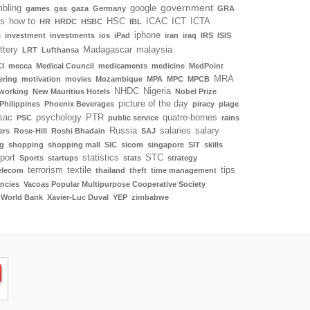
government
bling
google
games
gas
gaza
Germany
GRA
ls
how to
HSC
ICAC
ICT
ICTA
HR
HRDC
HSBC
IBL
iphone
s
investment
investments
ios
iPad
iran
iraq
IRS
ISIS
ottery
Madagascar
malaysia
LRT
Lufthansa
I
mecca
Medical Council
medicaments
medicine
MedPoint
MRA
ering
motivation
movies
Mozambique
MPA
MPC
MPCB
NHDC
Nigeria
working
New Mauritius Hotels
Nobel Prize
picture of the day
Philippines
Phoenix Beverages
piracy
plage
sac
psychology
PTR
quatre-bornes
PSC
public service
rains
Russia
salaries
salary
ers
Rose-Hill
Roshi Bhadain
SAJ
g
shopping
shopping mall
SIC
sicom
singapore
SIT
skills
port
statistics
STC
Sports
startups
stats
strategy
terrorism
textile
tips
elecom
thailand
theft
time management
ncies
Vacoas Popular Multipurpose Cooperative Society
World Bank
Xavier-Luc Duval
YEP
zimbabwe