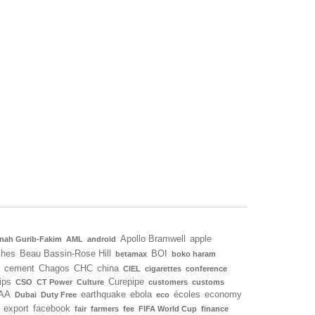
Apollo Bramwell
apple
nah Gurib-Fakim
AML
android
ches
Beau Bassin-Rose Hill
BOI
betamax
boko haram
cement
Chagos
CHC
china
CIEL
cigarettes
conference
ips
Curepipe
CSO
CT Power
Culture
customers
customs
AA
earthquake
ebola
écoles
economy
Dubai
Duty Free
eco
export
facebook
fair
farmers
fee
FIFA World Cup
finance