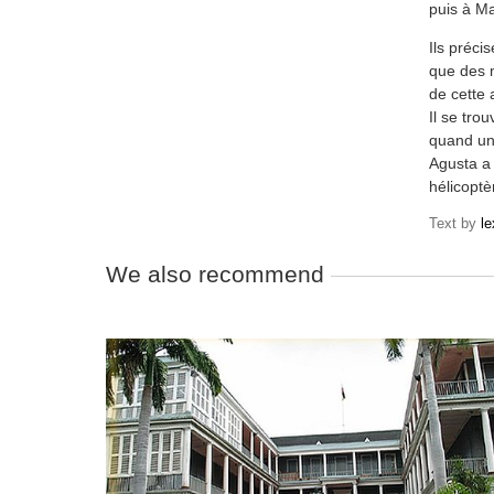
puis à M
Ils préci
que des m
de cette 
Il se tro
quand un 
Agusta a 
hélicoptè
Text by
l
We also recommend