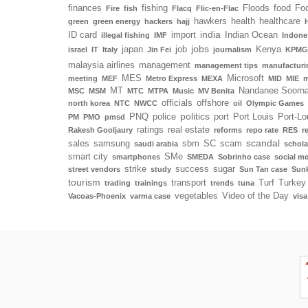
finances
fishing
Floods
food
Foo
Fire
fish
Flacq
Flic-en-Flac
hawkers
health
healthcare
green
green energy
hackers
hajj
india
ID card
import
Indian Ocean
illegal fishing
IMF
Indone
jobs
japan
job
Kenya
israel
IT
Italy
Jin Fei
journalism
KPMG
malaysia airlines
management
management tips
manufacturi
MES
Microsoft
meeting
MEF
Metro Express
MEXA
MID
MIE
m
MT
Nandanee Soorn
MSC
MSM
MTC
MTPA
Music
MV Benita
officials
offshore
north korea
NTC
NWCC
oil
Olympic Games
politics
PNQ
police
port
Port Louis
Port-Lo
PM
PMO
pmsd
ratings
real estate
Rakesh Gooljaury
reforms
repo rate
RES
r
scandal
sales
samsung
sbm
SC
scam
saudi arabia
schola
smart city
SMe
smartphones
SMEDA
Sobrinho case
social m
strike
success
sugar
street vendors
study
Sun Tan case
Sunk
tourism
transport
Turf
Turkey
trading
trainings
trends
tuna
vegetables
Video of the Day
Vacoas-Phoenix
varma case
visa