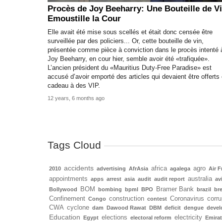
Procès de Joy Beeharry: Une Bouteille de V
Emoustille la Cour
Elle avait été mise sous scellés et était donc censée être
surveillée par des policiers... Or, cette bouteille de vin,
présentée comme pièce à conviction dans le procès intenté 
Joy Beeharry, en cour hier, semble avoir été «trafiquée».
L’ancien président du «Mauritius Duty-Free Paradise» est
accusé d’avoir emporté des articles qui devaient être offerts
cadeau à des VIP.
12 years, 6 months ago
Tags Cloud
accidents
africa
agro
2010
advertising
AfrAsia
agalega
Air F
appointments
australia
apps
arrest
asia
audit
audit report
av
BOM
Bramer Bank
Bollywood
bombing
bpml
BPO
brazil
bre
Confinement
construction
Coronavirus
corru
Congo
contest
CWA
cyclone
dam
Dawood Rawat
DBM
deficit
dengue
deve
Education
elections
electricity
Egypt
electoral reform
Emira