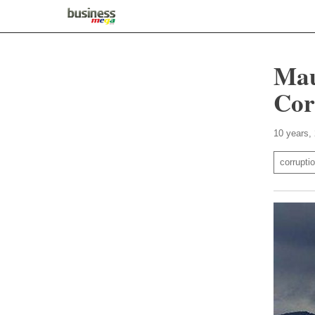
Mau
Cor
10 years,
corrupti