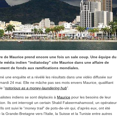
re de Maurice prend encore une fois un sale coup. Une équipe du
e média indien “indiatoday” cite Maurice dans une affaire de
ment de fonds aux ramifications mondiales.
né une enquête et a révélé les résultats dans une vidéo diffusée sur
 mardi 24 mai. Elle ne mâche pas ses mots envers Maurice, qualifiant
e “
notorious as a money-laundering hub
”.
alistes indiens se sont déplacés à
Maurice
pour les besoins de leur
tion. Ils ont interrogé un certain Shakil Fakeermahamood, un opérateur
Ils ont suivi le “
money trail
” de pots-de-vin qui, d'après eux, ont été
 la Grande-Bretagne vers l'Italie, la Suisse et la Tunisie entre autres