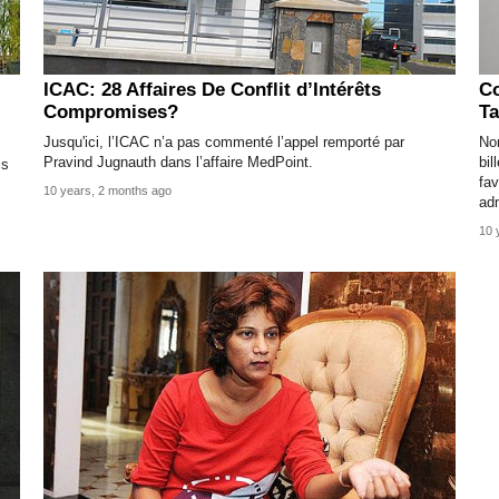
ICAC: 28 Affaires De Conflit d’Intérêts
Co
Compromises?
T
Jusqu'ici, l’ICAC n’a pas commenté l’appel remporté par
Nom
Pravind Jugnauth dans l’affaire MedPoint.
bil
is
fav
10 years, 2 months ago
adm
10 