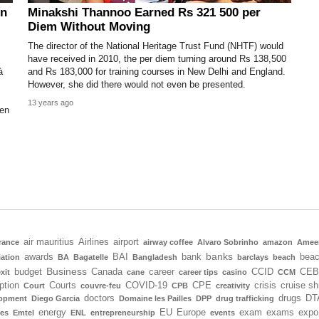
in
Minakshi Thannoo Earned Rs 321 500 per
Diem Without Moving
The director of the National Heritage Trust Fund (NHTF) would
have received in 2010, the per diem turning around Rs 138,500
à
and Rs 183,000 for training courses in New Delhi and England.
However, she did there would not even be presented.
13 years ago
 en
air mauritius
Airlines
airport
rance
airway coffee
Alvaro Sobrinho
amazon
Amee
banks
awards
BAI
bank
bea
iation
BA
Bagatelle
Bangladesh
barclays
beach
Business
budget
Canada
career
CCID
CEB
xit
cane
career tips
casino
CCM
ption
Courts
COVID-19
CPE
crisis
cruise sh
Court
couvre-feu
CPB
creativity
doctors
drugs
DT
lopment
Diego Garcia
Domaine les Pailles
DPP
drug trafficking
energy
EU
Europe
exam
exams
expo
tes
Emtel
ENL
entrepreneurship
events