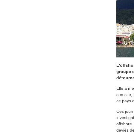
L'offsho
groupe d
détourne
Elle a me
son site,
ce pays d
Ces journ
investiga
offshore. 
deviés de