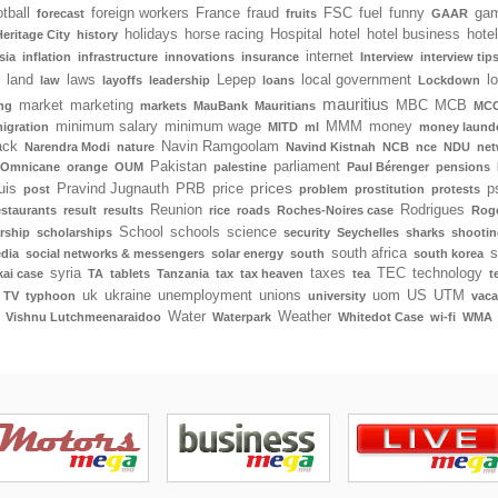
tball
foreign workers
France
fraud
FSC
fuel
funny
gam
forecast
fruits
GAAR
holidays
horse racing
Hospital
hotel
hotel business
hote
Heritage City
history
internet
sia
inflation
infrastructure
innovations
insurance
Interview
interview tip
land
laws
Lepep
local government
l
law
layoffs
leadership
loans
Lockdown
mauritius
market
marketing
MBC
MCB
ng
markets
MauBank
Mauritians
MCC
minimum salary
minimum wage
MMM
money
igration
MITD
ml
money laund
ack
Navin Ramgoolam
Narendra Modi
nature
Navind Kistnah
NCB
nce
NDU
net
Pakistan
parliament
Omnicane
orange
OUM
palestine
Paul Bérenger
pensions
prices
uis
Pravind Jugnauth
PRB
price
p
post
problem
prostitution
protests
Reunion
Rodrigues
estaurants
result
results
rice
roads
Roches-Noires case
Rog
School
schools
science
rship
scholarships
security
Seychelles
sharks
shootin
south africa
s
edia
social networks & messengers
solar energy
south
south korea
syria
taxes
TEC
technology
ai case
TA
tablets
Tanzania
tax
tax heaven
tea
t
uk
ukraine
unemployment
unions
uom
US
UTM
TV
typhoon
university
vaca
Water
Weather
Vishnu Lutchmeenaraidoo
Waterpark
Whitedot Case
wi-fi
WMA