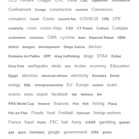
CEB
cement
Chagos
CHC
china
CIEL
cigarettes
conference
Confinement
construction
Coronavirus
Congo
contest
corruption
Courts
COVID-19
CPE
Court
couvre-feu
CPB
crisis
cruise ships
Curepipe
creativity
CSO
CT Power
Culture
CWA
cyclone
customers
customs
dam
Dawood Rawat
DBM
doctors
deficit
dengue
development
Diego Garcia
drugs
DTAA
Domaine les Pailles
DPP
drug trafficking
Dubai
Education
earthquake
ebola
écoles
economy
Duty Free
eco
elections
electricity
Egypt
electoral reform
Emirates
Emtel
energy
EU
Europe
exam
ENL
entrepreneurship
events
exams
expo
export
facebook
fair
farmers
fee
finances
fishing
FIFA World Cup
finance
Fire
fish
Flacq
Floods
food
Football
foreign workers
Flic-en-Flac
forecast
France
fraud
FSC
fuel
funny
gambling
fruits
GAAR
games
government
google
gas
gaza
Germany
GRA
green