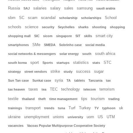
Russia
salaries
salary
sales
samsung
SAJ
saudi arabia
scandal
sbm
SC
scam
School
scholarship
scholarships
schools
science
security
Seychelles
sharks
shooting
shopping
smart city
shopping mall
SIC
sicom
singapore
SIT
skills
SMe
smartphones
SMEDA
Sobrinho case
social media
south africa
social networks & messengers
solar energy
south
sport
statistics
STC
south korea
Sports
startups
stats
strike
success
sugar
strategy
street vendors
study
syria
Sun Tan case
Sunkai case
TA
tablets
Tanzania
tax
taxes
TEC
technology
terrorism
tax heaven
tea
telecom
tourism
textile
tips
thailand
theft
time management
trading
transport
Turf
Turkey
uk
trainings
trends
tuna
TV
typhoon
ukraine
unemployment
unions
uom
US
UTM
university
vacancies
Vacoas Popular Multipurpose Cooperative Society