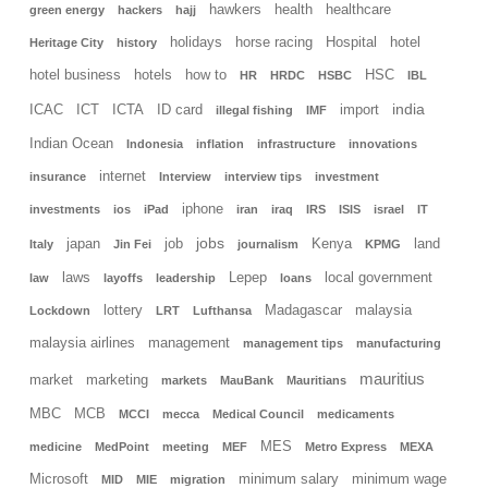
hawkers
health
healthcare
green energy
hackers
hajj
holidays
horse racing
Hospital
hotel
Heritage City
history
hotel business
hotels
how to
HSC
HR
HRDC
HSBC
IBL
india
ICAC
ICT
ICTA
ID card
import
illegal fishing
IMF
Indian Ocean
Indonesia
inflation
infrastructure
innovations
internet
insurance
Interview
interview tips
investment
iphone
investments
ios
iPad
iran
iraq
IRS
ISIS
israel
IT
jobs
japan
job
Kenya
land
Italy
Jin Fei
journalism
KPMG
laws
Lepep
local government
law
layoffs
leadership
loans
lottery
Madagascar
malaysia
Lockdown
LRT
Lufthansa
malaysia airlines
management
management tips
manufacturing
mauritius
market
marketing
markets
MauBank
Mauritians
MBC
MCB
MCCI
mecca
Medical Council
medicaments
MES
medicine
MedPoint
meeting
MEF
Metro Express
MEXA
Microsoft
minimum salary
minimum wage
MID
MIE
migration