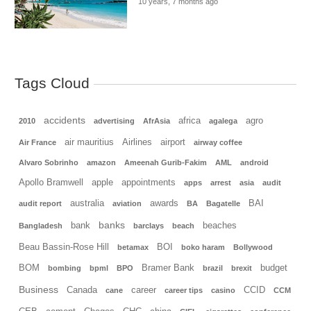
10 years, 7 months ago
Tags Cloud
accidents
africa
agro
2010
advertising
AfrAsia
agalega
air mauritius
Airlines
airport
Air France
airway coffee
Alvaro Sobrinho
amazon
Ameenah Gurib-Fakim
AML
android
Apollo Bramwell
apple
appointments
apps
arrest
asia
audit
australia
awards
BAI
audit report
aviation
BA
Bagatelle
banks
bank
beaches
Bangladesh
barclays
beach
Beau Bassin-Rose Hill
BOI
betamax
boko haram
Bollywood
BOM
Bramer Bank
budget
bombing
bpml
BPO
brazil
brexit
Business
Canada
career
CCID
cane
career tips
casino
CCM