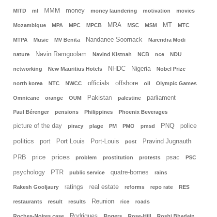
MMM
money
MITD
ml
money laundering
motivation
movies
MRA
MT
Mozambique
MPA
MPC
MPCB
MSC
MSM
MTC
Nandanee Soornack
MTPA
Music
MV Benita
Narendra Modi
Navin Ramgoolam
nature
Navind Kistnah
NCB
nce
NDU
NHDC
Nigeria
networking
New Mauritius Hotels
Nobel Prize
officials
offshore
north korea
NTC
NWCC
oil
Olympic Games
Pakistan
parliament
Omnicane
orange
OUM
palestine
Paul Bérenger
pensions
Philippines
Phoenix Beverages
picture of the day
PNQ
police
piracy
plage
PM
PMO
pmsd
politics
port
Port Louis
Port-Louis
Pravind Jugnauth
post
prices
PRB
price
psac
problem
prostitution
protests
PSC
psychology
PTR
quatre-bornes
public service
rains
ratings
real estate
Rakesh Gooljaury
reforms
repo rate
RES
Reunion
restaurants
result
results
rice
roads
Rodrigues
Roches-Noires case
Rogers
Rose-Hill
Roshi Bhadain