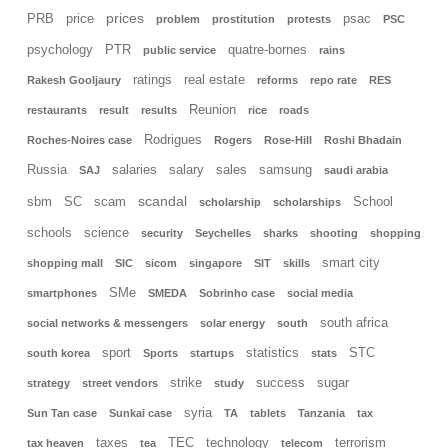
prices
PRB
price
psac
problem
prostitution
protests
PSC
psychology
PTR
quatre-bornes
public service
rains
ratings
real estate
Rakesh Gooljaury
reforms
repo rate
RES
Reunion
restaurants
result
results
rice
roads
Rodrigues
Roches-Noires case
Rogers
Rose-Hill
Roshi Bhadain
Russia
salaries
salary
sales
samsung
SAJ
saudi arabia
scandal
sbm
SC
scam
School
scholarship
scholarships
schools
science
security
Seychelles
sharks
shooting
shopping
smart city
shopping mall
SIC
sicom
singapore
SIT
skills
SMe
smartphones
SMEDA
Sobrinho case
social media
south africa
social networks & messengers
solar energy
south
sport
statistics
STC
south korea
Sports
startups
stats
strike
success
sugar
strategy
street vendors
study
syria
Sun Tan case
Sunkai case
TA
tablets
Tanzania
tax
taxes
TEC
technology
terrorism
tax heaven
tea
telecom