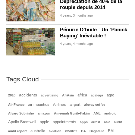
Dépréciation de 40% de la
roupie depuis 2014
4 years, 3 months ago
Pénurie D’huile : Un ‘Panick
Buying’ Inévitable !
4 years, 4 months ago
Tags Cloud
accidents
africa
agro
2010
advertising
AfrAsia
agalega
air mauritius
Airlines
airport
Air France
airway coffee
Alvaro Sobrinho
amazon
Ameenah Gurib-Fakim
AML
android
Apollo Bramwell
apple
appointments
apps
arrest
asia
audit
australia
awards
BAI
audit report
aviation
BA
Bagatelle