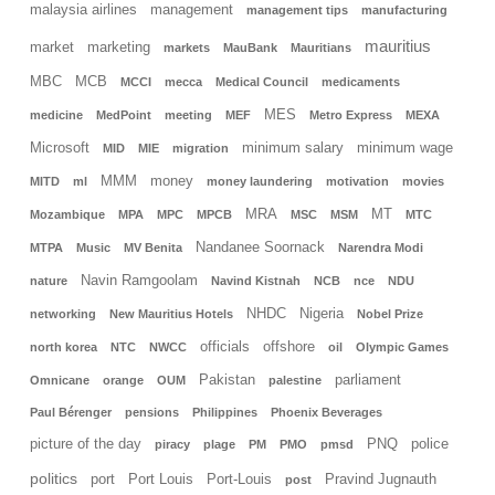
malaysia airlines
management
management tips
manufacturing
mauritius
market
marketing
markets
MauBank
Mauritians
MBC
MCB
MCCI
mecca
Medical Council
medicaments
MES
medicine
MedPoint
meeting
MEF
Metro Express
MEXA
Microsoft
minimum salary
minimum wage
MID
MIE
migration
MMM
money
MITD
ml
money laundering
motivation
movies
MRA
MT
Mozambique
MPA
MPC
MPCB
MSC
MSM
MTC
Nandanee Soornack
MTPA
Music
MV Benita
Narendra Modi
Navin Ramgoolam
nature
Navind Kistnah
NCB
nce
NDU
NHDC
Nigeria
networking
New Mauritius Hotels
Nobel Prize
officials
offshore
north korea
NTC
NWCC
oil
Olympic Games
Pakistan
parliament
Omnicane
orange
OUM
palestine
Paul Bérenger
pensions
Philippines
Phoenix Beverages
picture of the day
PNQ
police
piracy
plage
PM
PMO
pmsd
politics
port
Port Louis
Port-Louis
Pravind Jugnauth
post