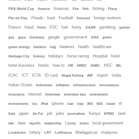
finances
fishing
FIFA World Cup
finance
Fire
fish
Flacq
Floods
food
Football
foreign workers
Flic-en-Flac
forecast
France
fraud
FSC
fuel
funny
gambling
fruits
GAAR
games
government
google
gas
gaza
Germany
GRA
green
hawkers
health
healthcare
green energy
hackers
hajj
holidays
horse racing
Hospital
hotel
Heritage City
history
hotel business
hotels
how to
HSC
HR
HRDC
HSBC
IBL
india
ICAC
ICT
ICTA
ID card
import
illegal fishing
IMF
Indian Ocean
Indonesia
inflation
infrastructure
innovations
internet
insurance
Interview
interview tips
investment
iphone
investments
ios
iPad
iran
iraq
IRS
ISIS
israel
IT
jobs
japan
job
Kenya
land
Italy
Jin Fei
journalism
KPMG
laws
Lepep
local government
law
layoffs
leadership
loans
lottery
Madagascar
malaysia
Lockdown
LRT
Lufthansa