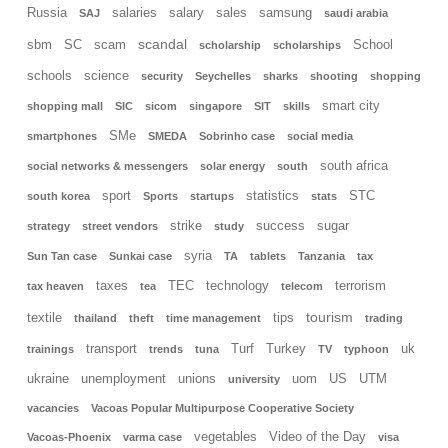
Russia
salaries
salary
sales
samsung
SAJ
saudi arabia
scandal
sbm
SC
scam
School
scholarship
scholarships
schools
science
security
Seychelles
sharks
shooting
shopping
smart city
shopping mall
SIC
sicom
singapore
SIT
skills
SMe
smartphones
SMEDA
Sobrinho case
social media
south africa
social networks & messengers
solar energy
south
sport
statistics
STC
south korea
Sports
startups
stats
strike
success
sugar
strategy
street vendors
study
syria
Sun Tan case
Sunkai case
TA
tablets
Tanzania
tax
taxes
TEC
technology
terrorism
tax heaven
tea
telecom
tourism
textile
tips
thailand
theft
time management
trading
transport
Turf
Turkey
uk
trainings
trends
tuna
TV
typhoon
ukraine
unemployment
unions
uom
US
UTM
university
vacancies
Vacoas Popular Multipurpose Cooperative Society
vegetables
Video of the Day
Vacoas-Phoenix
varma case
visa