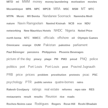
MMM
money
MITD
ml
money laundering
motivation
movies
MRA
MT
Mozambique
MPA
MPC
MPCB
MSC
MSM
MTC
Nandanee Soornack
MTPA
Music
MV Benita
Narendra Modi
Navin Ramgoolam
nature
Navind Kistnah
NCB
nce
NDU
NHDC
Nigeria
networking
New Mauritius Hotels
Nobel Prize
officials
offshore
north korea
NTC
NWCC
oil
Olympic Games
Pakistan
parliament
Omnicane
orange
OUM
palestine
Paul Bérenger
pensions
Philippines
Phoenix Beverages
picture of the day
PNQ
police
piracy
plage
PM
PMO
pmsd
politics
port
Port Louis
Port-Louis
Pravind Jugnauth
post
prices
PRB
price
psac
problem
prostitution
protests
PSC
psychology
PTR
quatre-bornes
public service
rains
ratings
real estate
Rakesh Gooljaury
reforms
repo rate
RES
Reunion
restaurants
result
results
rice
roads
Rodrigues
Roches-Noires case
Rogers
Rose-Hill
Roshi Bhadain