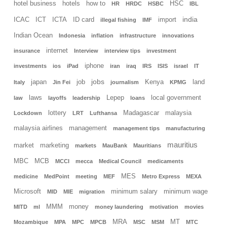
hotel business
hotels
how to
HSC
HR
HRDC
HSBC
IBL
india
ICAC
ICT
ICTA
ID card
import
illegal fishing
IMF
Indian Ocean
Indonesia
inflation
infrastructure
innovations
internet
insurance
Interview
interview tips
investment
iphone
investments
ios
iPad
iran
iraq
IRS
ISIS
israel
IT
jobs
japan
job
Kenya
land
Italy
Jin Fei
journalism
KPMG
laws
Lepep
local government
law
layoffs
leadership
loans
lottery
Madagascar
malaysia
Lockdown
LRT
Lufthansa
malaysia airlines
management
management tips
manufacturing
mauritius
market
marketing
markets
MauBank
Mauritians
MBC
MCB
MCCI
mecca
Medical Council
medicaments
MES
medicine
MedPoint
meeting
MEF
Metro Express
MEXA
Microsoft
minimum salary
minimum wage
MID
MIE
migration
MMM
money
MITD
ml
money laundering
motivation
movies
MRA
MT
Mozambique
MPA
MPC
MPCB
MSC
MSM
MTC