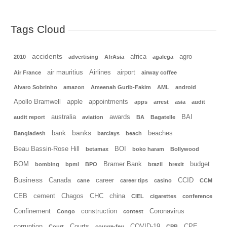
Tags Cloud
accidents
africa
agro
2010
advertising
AfrAsia
agalega
air mauritius
Airlines
airport
Air France
airway coffee
Alvaro Sobrinho
amazon
Ameenah Gurib-Fakim
AML
android
Apollo Bramwell
apple
appointments
apps
arrest
asia
audit
australia
awards
BAI
audit report
aviation
BA
Bagatelle
banks
bank
beaches
Bangladesh
barclays
beach
Beau Bassin-Rose Hill
BOI
betamax
boko haram
Bollywood
BOM
Bramer Bank
budget
bombing
bpml
BPO
brazil
brexit
Business
Canada
career
CCID
cane
career tips
casino
CCM
CEB
cement
Chagos
CHC
china
CIEL
cigarettes
conference
Confinement
construction
Coronavirus
Congo
contest
corruption
Courts
COVID-19
CPE
Court
couvre-feu
CPB