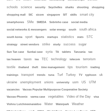
schools
science
security
Seychelles
sharks
shooting
shopping
smart city
shopping mall
SIC
sicom
singapore
SIT
skills
SMe
smartphones
SMEDA
Sobrinho case
social media
south africa
social networks & messengers
solar energy
south
sport
statistics
STC
south korea
Sports
startups
stats
strike
success
sugar
strategy
street vendors
study
syria
Sun Tan case
Sunkai case
TA
tablets
Tanzania
tax
taxes
TEC
technology
terrorism
tax heaven
tea
telecom
tourism
textile
tips
thailand
theft
time management
trading
transport
Turf
Turkey
uk
trainings
trends
tuna
TV
typhoon
ukraine
unemployment
unions
uom
US
UTM
university
vacancies
Vacoas Popular Multipurpose Cooperative Society
vegetables
Video of the Day
Vacoas-Phoenix
varma case
visa
Water
Weather
Vishnu Lutchmeenaraidoo
Waterpark