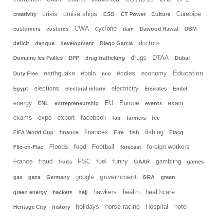
crisis
cruise ships
Curepipe
creativity
CSO
CT Power
Culture
CWA
cyclone
customers
customs
dam
Dawood Rawat
DBM
doctors
deficit
dengue
development
Diego Garcia
drugs
DTAA
Domaine les Pailles
DPP
drug trafficking
Dubai
Education
earthquake
ebola
écoles
economy
Duty Free
eco
elections
electricity
Egypt
electoral reform
Emirates
Emtel
energy
EU
Europe
exam
ENL
entrepreneurship
events
exams
expo
export
facebook
fair
farmers
fee
finances
fishing
FIFA World Cup
finance
Fire
fish
Flacq
Floods
food
Football
foreign workers
Flic-en-Flac
forecast
France
fraud
FSC
fuel
funny
gambling
fruits
GAAR
games
government
google
gas
gaza
Germany
GRA
green
hawkers
health
healthcare
green energy
hackers
hajj
holidays
horse racing
Hospital
hotel
Heritage City
history