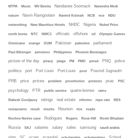
Nandanee Soornack
MTPA
Music
MV Benita
Narendra Modi
Navin Ramgoolam
nature
Navind Kistnah
NCB
nce
NDU
NHDC
Nigeria
networking
New Mauritius Hotels
Nobel Prize
officials
offshore
north korea
NTC
NWCC
oil
Olympic Games
Pakistan
parliament
Omnicane
orange
OUM
palestine
Paul Bérenger
pensions
Philippines
Phoenix Beverages
picture of the day
PNQ
police
piracy
plage
PM
PMO
pmsd
politics
port
Port Louis
Port-Louis
Pravind Jugnauth
post
prices
PRB
price
psac
problem
prostitution
protests
PSC
psychology
PTR
quatre-bornes
public service
rains
ratings
real estate
Rakesh Gooljaury
reforms
repo rate
RES
Reunion
restaurants
result
results
rice
roads
Rodrigues
Roches-Noires case
Rogers
Rose-Hill
Roshi Bhadain
Russia
salaries
salary
sales
samsung
SAJ
saudi arabia
scandal
sbm
SC
scam
School
scholarship
scholarships