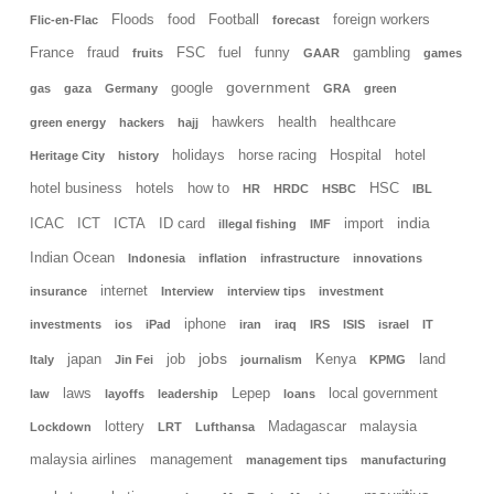
Floods
food
Football
foreign workers
Flic-en-Flac
forecast
France
fraud
FSC
fuel
funny
gambling
fruits
GAAR
games
government
google
gas
gaza
Germany
GRA
green
hawkers
health
healthcare
green energy
hackers
hajj
holidays
horse racing
Hospital
hotel
Heritage City
history
hotel business
hotels
how to
HSC
HR
HRDC
HSBC
IBL
india
ICAC
ICT
ICTA
ID card
import
illegal fishing
IMF
Indian Ocean
Indonesia
inflation
infrastructure
innovations
internet
insurance
Interview
interview tips
investment
iphone
investments
ios
iPad
iran
iraq
IRS
ISIS
israel
IT
jobs
japan
job
Kenya
land
Italy
Jin Fei
journalism
KPMG
laws
Lepep
local government
law
layoffs
leadership
loans
lottery
Madagascar
malaysia
Lockdown
LRT
Lufthansa
malaysia airlines
management
management tips
manufacturing