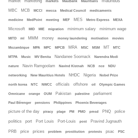
mauritius
market
marketing
markets
MauBank
Mauritians
MBC
MCB
MCCI
mecca
Medical Council
medicaments
MES
medicine
MedPoint
meeting
MEF
Metro Express
MEXA
Microsoft
minimum salary
minimum wage
MID
MIE
migration
MMM
money
MITD
ml
money laundering
motivation
movies
MRA
MT
Mozambique
MPA
MPC
MPCB
MSC
MSM
MTC
Nandanee Soornack
MTPA
Music
MV Benita
Narendra Modi
Navin Ramgoolam
nature
Navind Kistnah
NCB
nce
NDU
NHDC
Nigeria
networking
New Mauritius Hotels
Nobel Prize
officials
offshore
north korea
NTC
NWCC
oil
Olympic Games
Pakistan
parliament
Omnicane
orange
OUM
palestine
Paul Bérenger
pensions
Philippines
Phoenix Beverages
picture of the day
PNQ
police
piracy
plage
PM
PMO
pmsd
politics
port
Port Louis
Port-Louis
Pravind Jugnauth
post
prices
PRB
price
psac
problem
prostitution
protests
PSC