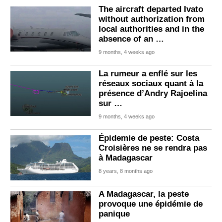
The aircraft departed Ivato
without authorization from
local authorities and in the
absence of an …
9 months, 4 weeks ago
La rumeur a enflé sur les
réseaux sociaux quant à la
présence d’Andry Rajoelina
sur …
9 months, 4 weeks ago
Épidemie de peste: Costa
Croisières ne se rendra pas
à Madagascar
8 years, 8 months ago
A Madagascar, la peste
provoque une épidémie de
panique