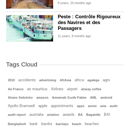
8 years, 10 months ago
Peste : Contrôle Rigoureux
des Navires et des
Passagers
11 years, 8 months ago
Tags Cloud
accidents
africa
agro
2010
advertising
AfrAsia
agalega
air mauritius
Airlines
airport
Air France
airway coffee
Alvaro Sobrinho
amazon
Ameenah Gurib-Fakim
AML
android
Apollo Bramwell
apple
appointments
apps
arrest
asia
audit
australia
awards
BAI
audit report
aviation
BA
Bagatelle
banks
bank
beaches
Bangladesh
barclays
beach