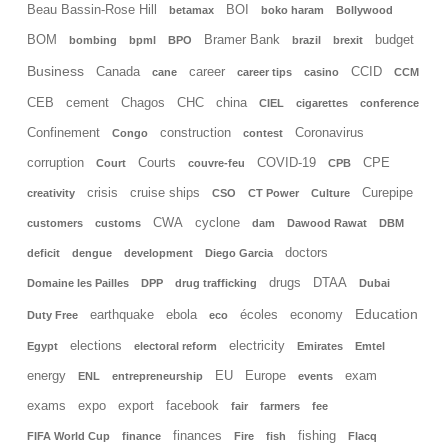
Beau Bassin-Rose Hill
BOI
betamax
boko haram
Bollywood
BOM
Bramer Bank
budget
bombing
bpml
BPO
brazil
brexit
Business
Canada
career
CCID
cane
career tips
casino
CCM
CEB
cement
Chagos
CHC
china
CIEL
cigarettes
conference
Confinement
construction
Coronavirus
Congo
contest
corruption
Courts
COVID-19
CPE
Court
couvre-feu
CPB
crisis
cruise ships
Curepipe
creativity
CSO
CT Power
Culture
CWA
cyclone
customers
customs
dam
Dawood Rawat
DBM
doctors
deficit
dengue
development
Diego Garcia
drugs
DTAA
Domaine les Pailles
DPP
drug trafficking
Dubai
Education
earthquake
ebola
écoles
economy
Duty Free
eco
elections
electricity
Egypt
electoral reform
Emirates
Emtel
energy
EU
Europe
exam
ENL
entrepreneurship
events
exams
expo
export
facebook
fair
farmers
fee
finances
fishing
FIFA World Cup
finance
Fire
fish
Flacq