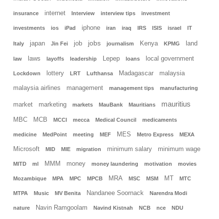
internet
insurance
Interview
interview tips
investment
iphone
investments
ios
iPad
iran
iraq
IRS
ISIS
israel
IT
jobs
japan
job
Kenya
land
Italy
Jin Fei
journalism
KPMG
laws
Lepep
local government
law
layoffs
leadership
loans
lottery
Madagascar
malaysia
Lockdown
LRT
Lufthansa
malaysia airlines
management
management tips
manufacturing
mauritius
market
marketing
markets
MauBank
Mauritians
MBC
MCB
MCCI
mecca
Medical Council
medicaments
MES
medicine
MedPoint
meeting
MEF
Metro Express
MEXA
Microsoft
minimum salary
minimum wage
MID
MIE
migration
MMM
money
MITD
ml
money laundering
motivation
movies
MRA
MT
Mozambique
MPA
MPC
MPCB
MSC
MSM
MTC
Nandanee Soornack
MTPA
Music
MV Benita
Narendra Modi
Navin Ramgoolam
nature
Navind Kistnah
NCB
nce
NDU