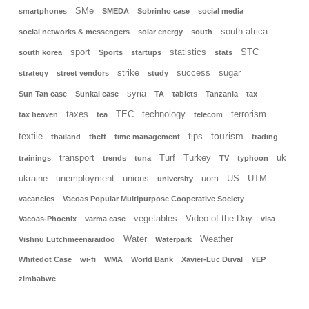
SMe
smartphones
SMEDA
Sobrinho case
social media
south africa
social networks & messengers
solar energy
south
sport
statistics
STC
south korea
Sports
startups
stats
strike
success
sugar
strategy
street vendors
study
syria
Sun Tan case
Sunkai case
TA
tablets
Tanzania
tax
taxes
TEC
technology
terrorism
tax heaven
tea
telecom
tourism
textile
tips
thailand
theft
time management
trading
transport
Turf
Turkey
uk
trainings
trends
tuna
TV
typhoon
ukraine
unemployment
unions
uom
US
UTM
university
vacancies
Vacoas Popular Multipurpose Cooperative Society
vegetables
Video of the Day
Vacoas-Phoenix
varma case
visa
Water
Weather
Vishnu Lutchmeenaraidoo
Waterpark
Whitedot Case
wi-fi
WMA
World Bank
Xavier-Luc Duval
YEP
zimbabwe