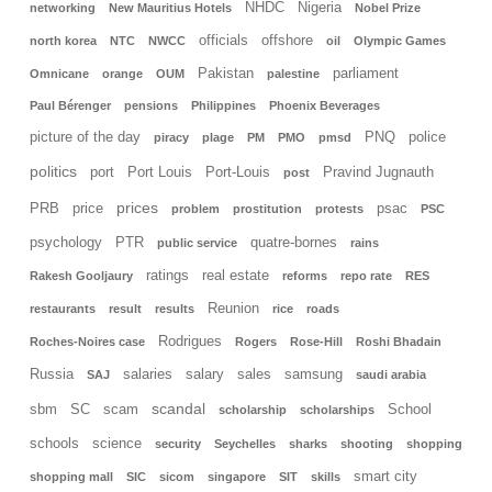
NHDC
Nigeria
networking
New Mauritius Hotels
Nobel Prize
officials
offshore
north korea
NTC
NWCC
oil
Olympic Games
Pakistan
parliament
Omnicane
orange
OUM
palestine
Paul Bérenger
pensions
Philippines
Phoenix Beverages
picture of the day
PNQ
police
piracy
plage
PM
PMO
pmsd
politics
port
Port Louis
Port-Louis
Pravind Jugnauth
post
prices
PRB
price
psac
problem
prostitution
protests
PSC
psychology
PTR
quatre-bornes
public service
rains
ratings
real estate
Rakesh Gooljaury
reforms
repo rate
RES
Reunion
restaurants
result
results
rice
roads
Rodrigues
Roches-Noires case
Rogers
Rose-Hill
Roshi Bhadain
Russia
salaries
salary
sales
samsung
SAJ
saudi arabia
scandal
sbm
SC
scam
School
scholarship
scholarships
schools
science
security
Seychelles
sharks
shooting
shopping
smart city
shopping mall
SIC
sicom
singapore
SIT
skills