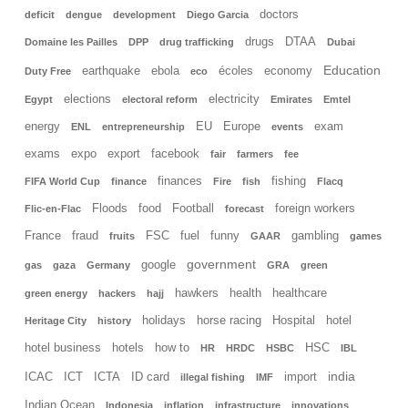
doctors
deficit
dengue
development
Diego Garcia
drugs
DTAA
Domaine les Pailles
DPP
drug trafficking
Dubai
Education
earthquake
ebola
écoles
economy
Duty Free
eco
elections
electricity
Egypt
electoral reform
Emirates
Emtel
energy
EU
Europe
exam
ENL
entrepreneurship
events
exams
expo
export
facebook
fair
farmers
fee
finances
fishing
FIFA World Cup
finance
Fire
fish
Flacq
Floods
food
Football
foreign workers
Flic-en-Flac
forecast
France
fraud
FSC
fuel
funny
gambling
fruits
GAAR
games
government
google
gas
gaza
Germany
GRA
green
hawkers
health
healthcare
green energy
hackers
hajj
holidays
horse racing
Hospital
hotel
Heritage City
history
hotel business
hotels
how to
HSC
HR
HRDC
HSBC
IBL
india
ICAC
ICT
ICTA
ID card
import
illegal fishing
IMF
Indian Ocean
Indonesia
inflation
infrastructure
innovations