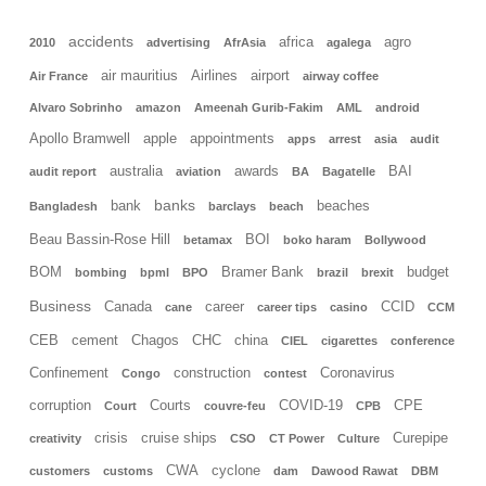
accidents
africa
agro
2010
advertising
AfrAsia
agalega
air mauritius
Airlines
airport
Air France
airway coffee
Alvaro Sobrinho
amazon
Ameenah Gurib-Fakim
AML
android
Apollo Bramwell
apple
appointments
apps
arrest
asia
audit
australia
awards
BAI
audit report
aviation
BA
Bagatelle
banks
bank
beaches
Bangladesh
barclays
beach
Beau Bassin-Rose Hill
BOI
betamax
boko haram
Bollywood
BOM
Bramer Bank
budget
bombing
bpml
BPO
brazil
brexit
Business
Canada
career
CCID
cane
career tips
casino
CCM
CEB
cement
Chagos
CHC
china
CIEL
cigarettes
conference
Confinement
construction
Coronavirus
Congo
contest
corruption
Courts
COVID-19
CPE
Court
couvre-feu
CPB
crisis
cruise ships
Curepipe
creativity
CSO
CT Power
Culture
CWA
cyclone
customers
customs
dam
Dawood Rawat
DBM