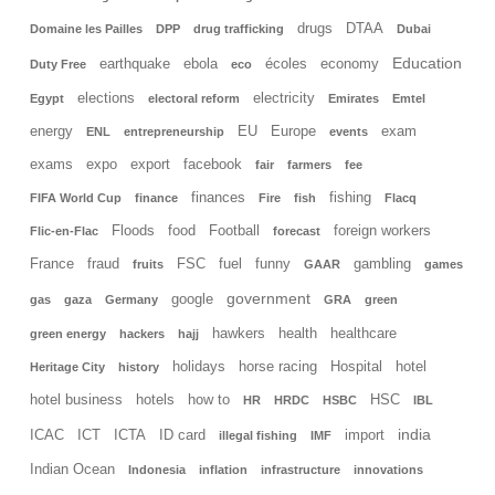
drugs
DTAA
Domaine les Pailles
DPP
drug trafficking
Dubai
Education
earthquake
ebola
écoles
economy
Duty Free
eco
elections
electricity
Egypt
electoral reform
Emirates
Emtel
energy
EU
Europe
exam
ENL
entrepreneurship
events
exams
expo
export
facebook
fair
farmers
fee
finances
fishing
FIFA World Cup
finance
Fire
fish
Flacq
Floods
food
Football
foreign workers
Flic-en-Flac
forecast
France
fraud
FSC
fuel
funny
gambling
fruits
GAAR
games
government
google
gas
gaza
Germany
GRA
green
hawkers
health
healthcare
green energy
hackers
hajj
holidays
horse racing
Hospital
hotel
Heritage City
history
hotel business
hotels
how to
HSC
HR
HRDC
HSBC
IBL
india
ICAC
ICT
ICTA
ID card
import
illegal fishing
IMF
Indian Ocean
Indonesia
inflation
infrastructure
innovations