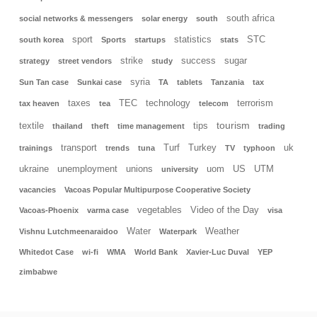
south africa
social networks & messengers
solar energy
south
sport
statistics
STC
south korea
Sports
startups
stats
strike
success
sugar
strategy
street vendors
study
syria
Sun Tan case
Sunkai case
TA
tablets
Tanzania
tax
taxes
TEC
technology
terrorism
tax heaven
tea
telecom
tourism
textile
tips
thailand
theft
time management
trading
transport
Turf
Turkey
uk
trainings
trends
tuna
TV
typhoon
ukraine
unemployment
unions
uom
US
UTM
university
vacancies
Vacoas Popular Multipurpose Cooperative Society
vegetables
Video of the Day
Vacoas-Phoenix
varma case
visa
Water
Weather
Vishnu Lutchmeenaraidoo
Waterpark
Whitedot Case
wi-fi
WMA
World Bank
Xavier-Luc Duval
YEP
zimbabwe