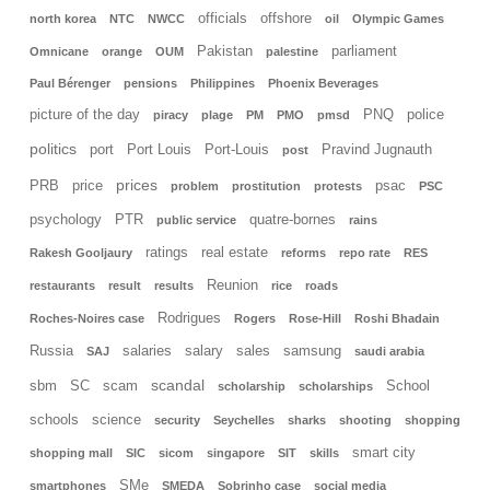
officials
offshore
north korea
NTC
NWCC
oil
Olympic Games
Pakistan
parliament
Omnicane
orange
OUM
palestine
Paul Bérenger
pensions
Philippines
Phoenix Beverages
picture of the day
PNQ
police
piracy
plage
PM
PMO
pmsd
politics
port
Port Louis
Port-Louis
Pravind Jugnauth
post
prices
PRB
price
psac
problem
prostitution
protests
PSC
psychology
PTR
quatre-bornes
public service
rains
ratings
real estate
Rakesh Gooljaury
reforms
repo rate
RES
Reunion
restaurants
result
results
rice
roads
Rodrigues
Roches-Noires case
Rogers
Rose-Hill
Roshi Bhadain
Russia
salaries
salary
sales
samsung
SAJ
saudi arabia
scandal
sbm
SC
scam
School
scholarship
scholarships
schools
science
security
Seychelles
sharks
shooting
shopping
smart city
shopping mall
SIC
sicom
singapore
SIT
skills
SMe
smartphones
SMEDA
Sobrinho case
social media