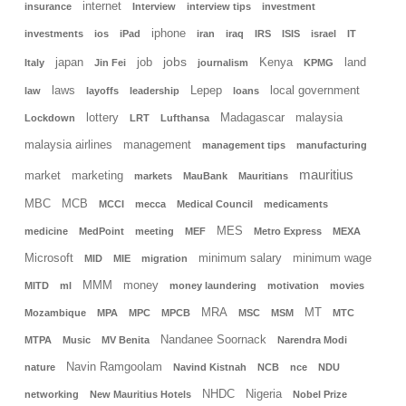
internet
insurance
Interview
interview tips
investment
iphone
investments
ios
iPad
iran
iraq
IRS
ISIS
israel
IT
jobs
japan
job
Kenya
land
Italy
Jin Fei
journalism
KPMG
laws
Lepep
local government
law
layoffs
leadership
loans
lottery
Madagascar
malaysia
Lockdown
LRT
Lufthansa
malaysia airlines
management
management tips
manufacturing
mauritius
market
marketing
markets
MauBank
Mauritians
MBC
MCB
MCCI
mecca
Medical Council
medicaments
MES
medicine
MedPoint
meeting
MEF
Metro Express
MEXA
Microsoft
minimum salary
minimum wage
MID
MIE
migration
MMM
money
MITD
ml
money laundering
motivation
movies
MRA
MT
Mozambique
MPA
MPC
MPCB
MSC
MSM
MTC
Nandanee Soornack
MTPA
Music
MV Benita
Narendra Modi
Navin Ramgoolam
nature
Navind Kistnah
NCB
nce
NDU
NHDC
Nigeria
networking
New Mauritius Hotels
Nobel Prize