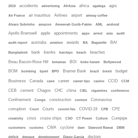
accidents
africa
agro
2010
advertising
AfrAsia
agalega
air mauritius
Airlines
airport
Air France
airway coffee
Alvaro Sobrinho
amazon
Ameenah Gurib-Fakim
AML
android
Apollo Bramwell
apple
appointments
apps
arrest
asia
audit
australia
awards
BAI
audit report
aviation
BA
Bagatelle
banks
bank
beaches
Bangladesh
barclays
beach
Beau Bassin-Rose Hill
BOI
betamax
boko haram
Bollywood
BOM
Bramer Bank
budget
bombing
bpml
BPO
brazil
brexit
Business
Canada
career
CCID
cane
career tips
casino
CCM
CEB
cement
Chagos
CHC
china
CIEL
cigarettes
conference
Confinement
construction
Coronavirus
Congo
contest
corruption
Courts
COVID-19
CPE
Court
couvre-feu
CPB
crisis
cruise ships
Curepipe
creativity
CSO
CT Power
Culture
CWA
cyclone
customers
customs
dam
Dawood Rawat
DBM
doctors
deficit
dengue
development
Diego Garcia