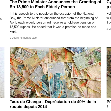
The Prime Minister Announces the Granting of
Cy
Rs 13,500 to Each Elderly Person
p.
In his speech to the people on the occasion of the National
Fol
Day, the Prime Minister announced that from the beginning of
wil
is
April, each elderly person will receive an old-age pension of
Tu
13,500 rupees. He added that it was a promise he made and
2 y
kept.
2 years, 4 months ago
Taux de Change : Dépréciation de 40% de la
Pé
roupie depuis 2014
!