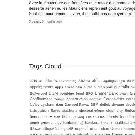
Avec la réouverture des frontières et le retour à la normale d
desserte aérienne, les Mauriciens reprennent goût au voyage
Sauf que pour prendre l’avion, il ne suffit pas de payer le bille
3 years, 8 months ago
Tags Cloud
accidents
africa
agro
2010
advertising
AfrAsia
agalega
Air F
appointments
australia
apps
arrest
asia
audit
audit report
av
BOM
Bramer Bank
Bollywood
bombing
bpml
BPO
brazil
bre
Confinement
construction
Coronavirus
corru
Congo
contest
CWA
cyclone
dam
Dawood Rawat
DBM
deficit
dengue
deve
Education
elections
electricity
Egypt
electoral reform
Emira
finances
fishing
Floods
food
Foo
Fire
fish
Flacq
Flic-en-Flac
hawkers
health
healthcare
green
green energy
hackers
hajj
india
ID card
import
Indian Ocean
illegal fishing
IMF
Indone
jobs
japan
job
Kenya
israel
IT
Italy
Jin Fei
journalism
KPMG