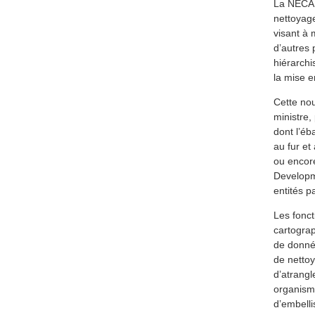
La NECA s
nettoyage
visant à 
d’autres 
hiérarchi
la mise 
Cette nou
ministre,
dont l’éb
au fur et
ou encor
Developme
entités 
Les fonct
cartograp
de donnée
de nettoy
d’atrang
organism
d’embell