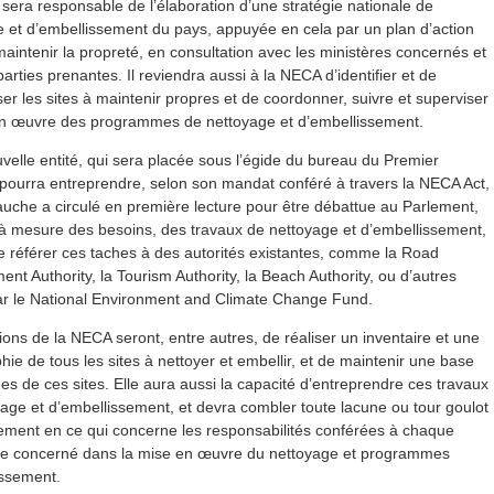
era responsable de l’élaboration d’une stratégie nationale de
 et d’embellissement du pays, appuyée en cela par un plan d’action
maintenir la propreté, en consultation avec les ministères concernés et
parties prenantes. Il reviendra aussi à la NECA d’identifier et de
ser les sites à maintenir propres et de coordonner, suivre et superviser
en œuvre des programmes de nettoyage et d’embellissement.
velle entité, qui sera placée sous l’égide du bureau du Premier
 pourra entreprendre, selon son mandat conféré à travers la NECA Act,
auche a circulé en première lecture pour être débattue au Parlement,
 à mesure des besoins, des travaux de nettoyage et d’embellissement,
e référer ces taches à des autorités existantes, comme la Road
nt Authority, la Tourism Authority, la Beach Authority, ou d’autres
par le National Environment and Climate Change Fund.
ions de la NECA seront, entre autres, de réaliser un inventaire et une
hie de tous les sites à nettoyer et embellir, et de maintenir une base
s de ces sites. Elle aura aussi la capacité d’entreprendre ces travaux
age et d’embellissement, et devra combler toute lacune ou tour goulot
lement en ce qui concerne les responsabilités conférées à chaque
e concerné dans la mise en œuvre du nettoyage et programmes
issement.