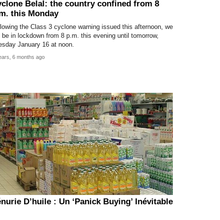
clone Belal: the country confined from 8
m. this Monday
lowing the Class 3 cyclone warning issued this afternoon, we
l be in lockdown from 8 p.m. this evening until tomorrow,
esday January 16 at noon.
ears, 6 months ago
nurie D’huile : Un ‘Panick Buying’ Inévitable