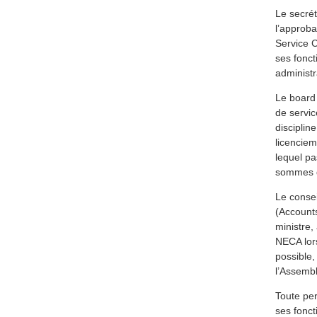
Le secrét
l’approb
Service 
ses fonct
administr
Le board 
de servi
disciplin
licenciem
lequel pa
sommes d
Le consei
(Accounts
ministre,
NECA lors
possible,
l’Assembl
Toute per
ses fonct