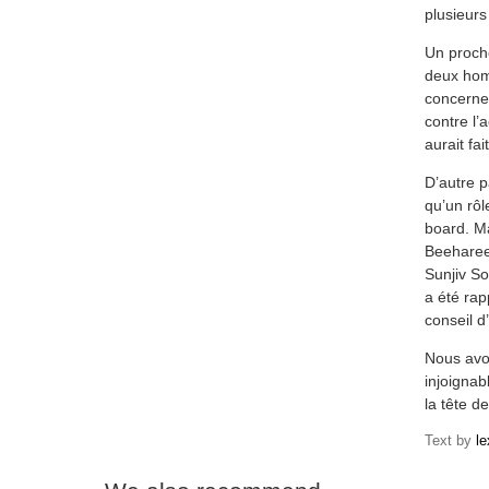
plusieurs
Un proche
deux hom
concerne 
contre l’
aurait fai
D’autre p
qu’un rôl
board. M
Beeharee,
Sunjiv So
a été rap
conseil d
Nous avon
injoignab
la tête de
Text by
l