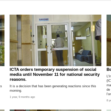
ICTA orders temporary suspension of social
Bo
media until November 11 for national security
L’
reasons.
(IC
ma
is
It is a decision that has been generating reactions since this
de 
morning.
l’o
1 year, 9 months ago
8 y