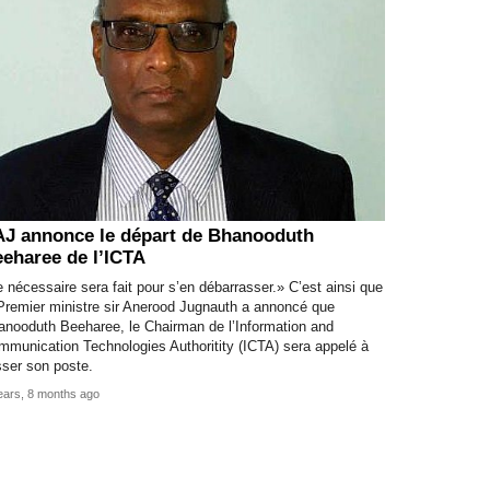
J annonce le départ de Bhanooduth
eharee de l’ICTA
 nécessaire sera fait pour s’en débarrasser.» C’est ainsi que
Premier ministre sir Anerood Jugnauth a annoncé que
anooduth Beeharee, le Chairman de l’Information and
mmunication Technologies Authoritity (ICTA) sera appelé à
sser son poste.
ears, 8 months ago