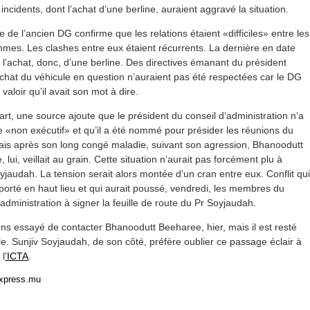
 incidents, dont l’achat d’une berline, auraient aggravé la situation.
 de l’ancien DG confirme que les relations étaient «difficiles» entre les
mes. Les clashes entre eux étaient récurrents. La dernière en date
l’achat, donc, d’une berline. Des directives émanant du président
achat du véhicule en question n’auraient pas été respectées car le DG
t valoir qu’il avait son mot à dire.
art, une source ajoute que le président du conseil d’administration n’a
e «non exécutif» et qu’il a été nommé pour présider les réunions du
ais après son long congé maladie, suivant son agression, Bhanoodutt
 lui, veillait au grain. Cette situation n’aurait pas forcément plu à
yjaudah. La tension serait alors montée d’un cran entre eux. Conflit qu
porté en haut lieu et qui aurait poussé, vendredi, les membres du
’administration à signer la feuille de route du Pr Soyjaudah.
s essayé de contacter Bhanoodutt Beeharee, hier, mais il est resté
le. Sunjiv Soyjaudah, de son côté, préfère oublier ce passage éclair à
 l
’ICTA
.
express.mu