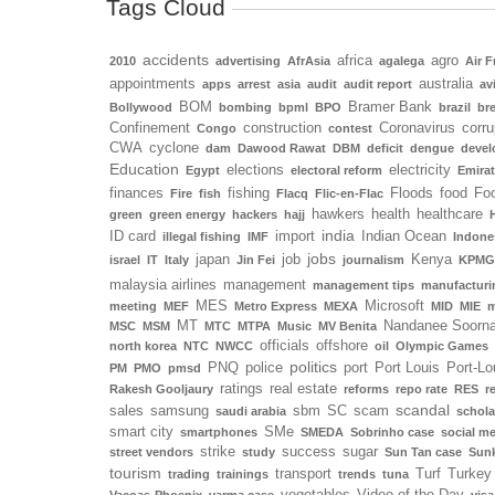
Tags Cloud
accidents
africa
agro
2010
advertising
AfrAsia
agalega
Air F
appointments
australia
apps
arrest
asia
audit
audit report
av
BOM
Bramer Bank
Bollywood
bombing
bpml
BPO
brazil
bre
Confinement
construction
Coronavirus
corru
Congo
contest
CWA
cyclone
dam
Dawood Rawat
DBM
deficit
dengue
deve
Education
elections
electricity
Egypt
electoral reform
Emira
finances
fishing
Floods
food
Foo
Fire
fish
Flacq
Flic-en-Flac
hawkers
health
healthcare
green
green energy
hackers
hajj
india
ID card
import
Indian Ocean
illegal fishing
IMF
Indone
jobs
japan
job
Kenya
israel
IT
Italy
Jin Fei
journalism
KPMG
malaysia airlines
management
management tips
manufacturi
MES
Microsoft
meeting
MEF
Metro Express
MEXA
MID
MIE
m
MT
Nandanee Soorn
MSC
MSM
MTC
MTPA
Music
MV Benita
officials
offshore
north korea
NTC
NWCC
oil
Olympic Games
politics
PNQ
police
port
Port Louis
Port-Lo
PM
PMO
pmsd
ratings
real estate
Rakesh Gooljaury
reforms
repo rate
RES
r
scandal
sales
samsung
sbm
SC
scam
saudi arabia
schola
smart city
SMe
smartphones
SMEDA
Sobrinho case
social m
strike
success
sugar
street vendors
study
Sun Tan case
Sunk
tourism
transport
Turf
Turkey
trading
trainings
trends
tuna
vegetables
Video of the Day
Vacoas-Phoenix
varma case
visa