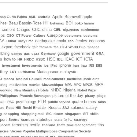
Apollo Bramwell
apple
nah Gurib-Fakim
AML
android
ches
Beau Bassin-Rose Hill
BOI
betamax
boko haram
cement
Chagos
CHC
china
CIEL
cigarettes
conference
ips
Curepipe
CSO
CT Power
Culture
customers
customs
AA
earthquake
ebola
écoles
economy
Dubai
Duty Free
eco
export
facebook
fair
farmers
fee
FIFA World Cup
finance
government
bling
google
games
gas
gaza
Germany
GRA
ls
how to
HSC
ICAC
ICT
ICTA
HR
HRDC
HSBC
IBL
iphone
s
investment
investments
ios
iPad
iran
iraq
IRS
ISIS
ottery
Madagascar
malaysia
LRT
Lufthansa
I
mecca
Medical Council
medicaments
medicine
MedPoint
MRA
ering
motivation
movies
Mozambique
MPA
MPC
MPCB
NHDC
Nigeria
working
New Mauritius Hotels
Nobel Prize
picture of the day
Philippines
Phoenix Beverages
piracy
plage
sac
psychology
PTR
quatre-bornes
PSC
public service
rains
Russia
salaries
salary
ers
Rose-Hill
Roshi Bhadain
SAJ
g
shopping
shopping mall
SIC
sicom
singapore
SIT
skills
port
statistics
STC
Sports
startups
stats
strategy
terrorism
textile
tips
elecom
thailand
theft
time management
ncies
Vacoas Popular Multipurpose Cooperative Society
World Bank
Xavier-Luc Duval
YEP
zimbabwe