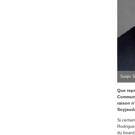
Sunjiv 
Que repr
Communic
raison n
Soyjaud
Si certai
Rodrigue
du board,