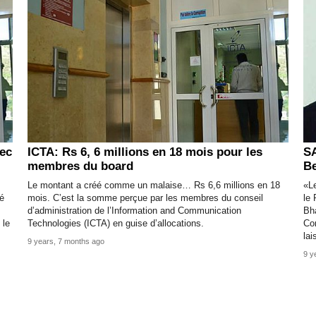
vec
ICTA: Rs 6, 6 millions en 18 mois pour les
SA
membres du board
Be
Le montant a créé comme un malaise… Rs 6,6 millions en 18
«Le
té
mois. C’est la somme perçue par les membres du conseil
le 
d’administration de l’Information and Communication
Bh
 le
Technologies (ICTA) en guise d’allocations.
Co
lai
9 years, 7 months ago
9 y