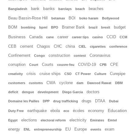
banks
bank
beaches
Bangladesh
barclays
beach
Beau Bassin-Rose Hill
BOI
betamax
boko haram
Bollywood
BOM
Bramer Bank
budget
bombing
bpml
BPO
brazil
brexit
Business
Canada
career
CCID
cane
career tips
casino
CCM
CEB
cement
Chagos
CHC
china
CIEL
cigarettes
conference
Confinement
construction
Coronavirus
Congo
contest
corruption
Courts
COVID-19
CPE
Court
couvre-feu
CPB
crisis
cruise ships
Curepipe
creativity
CSO
CT Power
Culture
CWA
cyclone
customers
customs
dam
Dawood Rawat
DBM
doctors
deficit
dengue
development
Diego Garcia
drugs
DTAA
Domaine les Pailles
DPP
drug trafficking
Dubai
Education
earthquake
ebola
écoles
economy
Duty Free
eco
elections
electricity
Egypt
electoral reform
Emirates
Emtel
energy
EU
Europe
exam
ENL
entrepreneurship
events