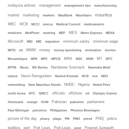
malaysia airlines
management
management tips
manufacturing
mauritius
market
marketing
markets
MauBank
Mauritians
MBC
MCB
MCCI
mecca
Medical Council
medicaments
MES
medicine
MedPoint
meeting
MEF
Metro Express
MEXA
Microsoft
minimum salary
minimum wage
MID
MIE
migration
MMM
money
MITD
ml
money laundering
motivation
movies
MRA
MT
Mozambique
MPA
MPC
MPCB
MSC
MSM
MTC
Nandanee Soornack
MTPA
Music
MV Benita
Narendra Modi
Navin Ramgoolam
nature
Navind Kistnah
NCB
nce
NDU
NHDC
Nigeria
networking
New Mauritius Hotels
Nobel Prize
officials
offshore
north korea
NTC
NWCC
oil
Olympic Games
Pakistan
parliament
Omnicane
orange
OUM
palestine
Paul Bérenger
pensions
Philippines
Phoenix Beverages
picture of the day
PNQ
police
piracy
plage
PM
PMO
pmsd
politics
port
Port Louis
Port-Louis
Pravind Jugnauth
post