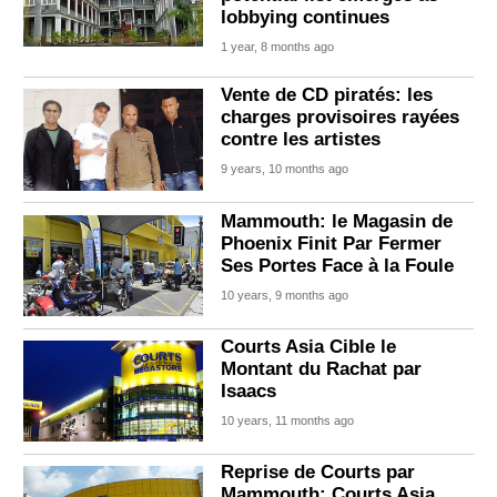
lobbying continues
1 year, 8 months ago
Vente de CD piratés: les
charges provisoires rayées
contre les artistes
9 years, 10 months ago
Mammouth: le Magasin de
Phoenix Finit Par Fermer
Ses Portes Face à la Foule
10 years, 9 months ago
Courts Asia Cible le
Montant du Rachat par
Isaacs
10 years, 11 months ago
Reprise de Courts par
Mammouth: Courts Asia