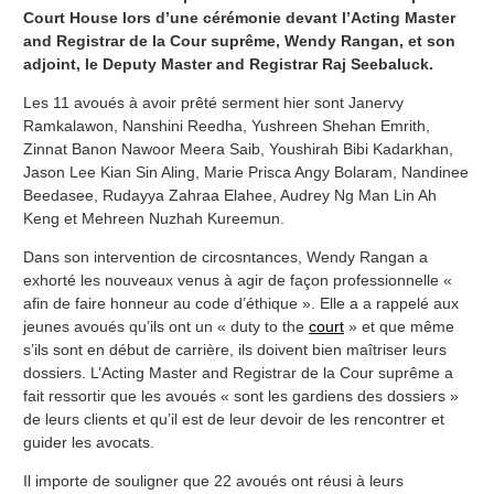
Court House lors d’une cérémonie devant l’Acting Master
and Registrar de la Cour suprême, Wendy Rangan, et son
adjoint, le Deputy Master and Registrar Raj Seebaluck.
Les 11 avoués à avoir prêté serment hier sont Janervy
Ramkalawon, Nanshini Reedha, Yushreen Shehan Emrith,
Zinnat Banon Nawoor Meera Saib, Youshirah Bibi Kadarkhan,
Jason Lee Kian Sin Aling, Marie Prisca Angy Bolaram, Nandinee
Beedasee, Rudayya Zahraa Elahee, Audrey Ng Man Lin Ah
Keng et Mehreen Nuzhah Kureemun.
Dans son intervention de circosntances, Wendy Rangan a
exhorté les nouveaux venus à agir de façon professionnelle «
afin de faire honneur au code d’éthique ». Elle a a rappelé aux
jeunes avoués qu’ils ont un « duty to the
court
» et que même
s’ils sont en début de carrière, ils doivent bien maîtriser leurs
dossiers. L’Acting Master and Registrar de la Cour suprême a
fait ressortir que les avoués « sont les gardiens des dossiers »
de leurs clients et qu’il est de leur devoir de les rencontrer et
guider les avocats.
Il importe de souligner que 22 avoués ont réusi à leurs