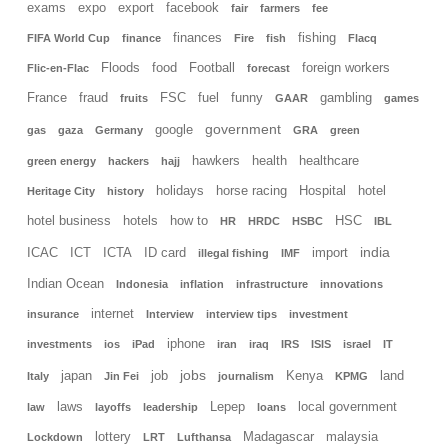
exams
expo
export
facebook
fair
farmers
fee
finances
fishing
FIFA World Cup
finance
Fire
fish
Flacq
Floods
food
Football
foreign workers
Flic-en-Flac
forecast
France
fraud
FSC
fuel
funny
gambling
fruits
GAAR
games
government
google
gas
gaza
Germany
GRA
green
hawkers
health
healthcare
green energy
hackers
hajj
holidays
horse racing
Hospital
hotel
Heritage City
history
hotel business
hotels
how to
HSC
HR
HRDC
HSBC
IBL
india
ICAC
ICT
ICTA
ID card
import
illegal fishing
IMF
Indian Ocean
Indonesia
inflation
infrastructure
innovations
internet
insurance
Interview
interview tips
investment
iphone
investments
ios
iPad
iran
iraq
IRS
ISIS
israel
IT
jobs
japan
job
Kenya
land
Italy
Jin Fei
journalism
KPMG
laws
Lepep
local government
law
layoffs
leadership
loans
lottery
Madagascar
malaysia
Lockdown
LRT
Lufthansa