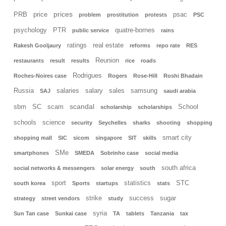
prices
PRB
price
psac
problem
prostitution
protests
PSC
psychology
PTR
quatre-bornes
public service
rains
ratings
real estate
Rakesh Gooljaury
reforms
repo rate
RES
Reunion
restaurants
result
results
rice
roads
Rodrigues
Roches-Noires case
Rogers
Rose-Hill
Roshi Bhadain
Russia
salaries
salary
sales
samsung
SAJ
saudi arabia
scandal
sbm
SC
scam
School
scholarship
scholarships
schools
science
security
Seychelles
sharks
shooting
shopping
smart city
shopping mall
SIC
sicom
singapore
SIT
skills
SMe
smartphones
SMEDA
Sobrinho case
social media
south africa
social networks & messengers
solar energy
south
sport
statistics
STC
south korea
Sports
startups
stats
strike
success
sugar
strategy
street vendors
study
syria
Sun Tan case
Sunkai case
TA
tablets
Tanzania
tax