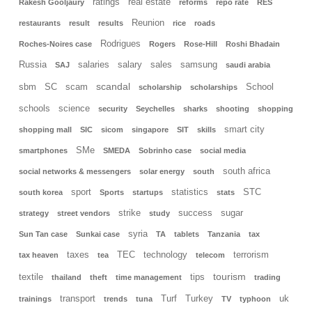
ratings
real estate
Rakesh Gooljaury
reforms
repo rate
RES
Reunion
restaurants
result
results
rice
roads
Rodrigues
Roches-Noires case
Rogers
Rose-Hill
Roshi Bhadain
Russia
salaries
salary
sales
samsung
SAJ
saudi arabia
scandal
sbm
SC
scam
School
scholarship
scholarships
schools
science
security
Seychelles
sharks
shooting
shopping
smart city
shopping mall
SIC
sicom
singapore
SIT
skills
SMe
smartphones
SMEDA
Sobrinho case
social media
south africa
social networks & messengers
solar energy
south
sport
statistics
STC
south korea
Sports
startups
stats
strike
success
sugar
strategy
street vendors
study
syria
Sun Tan case
Sunkai case
TA
tablets
Tanzania
tax
taxes
TEC
technology
terrorism
tax heaven
tea
telecom
tourism
textile
tips
thailand
theft
time management
trading
transport
Turf
Turkey
uk
trainings
trends
tuna
TV
typhoon