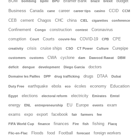
BOM
Bramer Bank
budget
bombing
bpml
BPO
brazil
brexit
Business
Canada
career
CCID
cane
career tips
casino
CCM
CEB
cement
Chagos
CHC
china
CIEL
cigarettes
conference
Confinement
construction
Coronavirus
Congo
contest
corruption
Courts
COVID-19
CPE
Court
couvre-feu
CPB
crisis
cruise ships
Curepipe
creativity
CSO
CT Power
Culture
CWA
cyclone
customers
customs
dam
Dawood Rawat
DBM
doctors
deficit
dengue
development
Diego Garcia
drugs
DTAA
Domaine les Pailles
DPP
drug trafficking
Dubai
Education
earthquake
ebola
écoles
economy
Duty Free
eco
elections
electricity
Egypt
electoral reform
Emirates
Emtel
energy
EU
Europe
exam
ENL
entrepreneurship
events
exams
expo
export
facebook
fair
farmers
fee
finances
fishing
FIFA World Cup
finance
Fire
fish
Flacq
Floods
food
Football
foreign workers
Flic-en-Flac
forecast