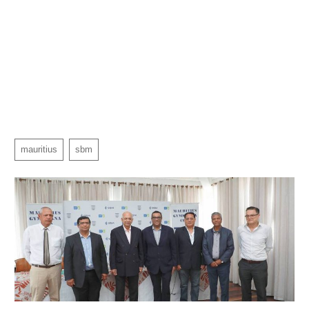
mauritius
sbm