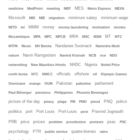
MES
medicine
MedPoint
meeting
MEF
Metro Express
MEXA
Microsoft
minimum salary
minimum wage
MID
MIE
migration
MMM
money
MITD
ml
money laundering
motivation
movies
MRA
MT
Mozambique
MPA
MPC
MPCB
MSC
MSM
MTC
Nandanee Soornack
MTPA
Music
MV Benita
Narendra Modi
Navin Ramgoolam
nature
Navind Kistnah
NCB
nce
NDU
NHDC
Nigeria
networking
New Mauritius Hotels
Nobel Prize
officials
offshore
north korea
NTC
NWCC
oil
Olympic Games
Pakistan
parliament
Omnicane
orange
OUM
palestine
Paul Bérenger
pensions
Philippines
Phoenix Beverages
picture of the day
PNQ
police
piracy
plage
PM
PMO
pmsd
politics
port
Port Louis
Port-Louis
Pravind Jugnauth
post
prices
PRB
price
psac
problem
prostitution
protests
PSC
psychology
PTR
quatre-bornes
public service
rains