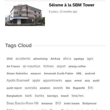
Séisme à la SBM Tower
8 years, 10 months ago
Tags Cloud
accidents
africa
agro
2010
advertising
AfrAsia
agalega
air mauritius
Airlines
airport
Air France
airway coffee
Alvaro Sobrinho
amazon
Ameenah Gurib-Fakim
AML
android
Apollo Bramwell
apple
appointments
apps
arrest
asia
audit
australia
awards
BAI
audit report
aviation
BA
Bagatelle
banks
bank
beaches
Bangladesh
barclays
beach
Beau Bassin-Rose Hill
BOI
betamax
boko haram
Bollywood