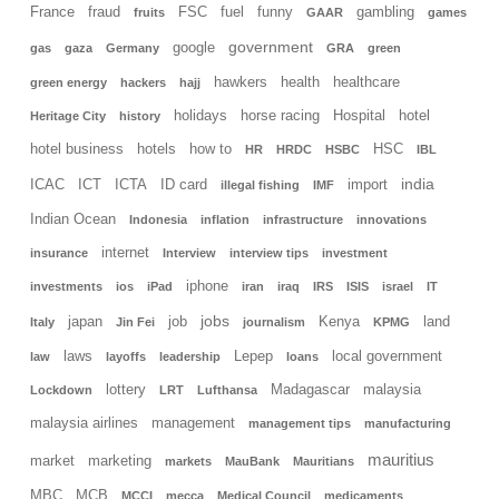
France
fraud
FSC
fuel
funny
gambling
fruits
GAAR
games
government
google
gas
gaza
Germany
GRA
green
hawkers
health
healthcare
green energy
hackers
hajj
holidays
horse racing
Hospital
hotel
Heritage City
history
hotel business
hotels
how to
HSC
HR
HRDC
HSBC
IBL
india
ICAC
ICT
ICTA
ID card
import
illegal fishing
IMF
Indian Ocean
Indonesia
inflation
infrastructure
innovations
internet
insurance
Interview
interview tips
investment
iphone
investments
ios
iPad
iran
iraq
IRS
ISIS
israel
IT
jobs
japan
job
Kenya
land
Italy
Jin Fei
journalism
KPMG
laws
Lepep
local government
law
layoffs
leadership
loans
lottery
Madagascar
malaysia
Lockdown
LRT
Lufthansa
malaysia airlines
management
management tips
manufacturing
mauritius
market
marketing
markets
MauBank
Mauritians
MBC
MCB
MCCI
mecca
Medical Council
medicaments