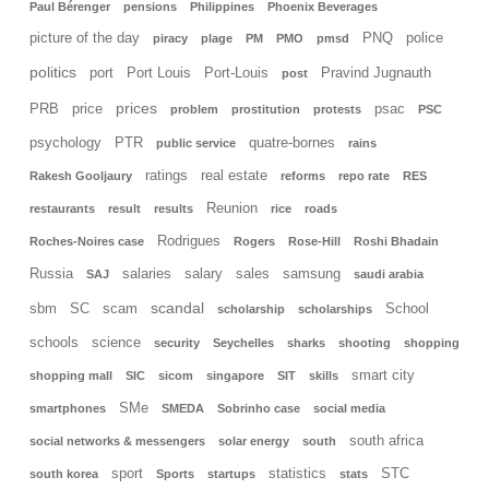
Paul Bérenger
pensions
Philippines
Phoenix Beverages
picture of the day
PNQ
police
piracy
plage
PM
PMO
pmsd
politics
port
Port Louis
Port-Louis
Pravind Jugnauth
post
prices
PRB
price
psac
problem
prostitution
protests
PSC
psychology
PTR
quatre-bornes
public service
rains
ratings
real estate
Rakesh Gooljaury
reforms
repo rate
RES
Reunion
restaurants
result
results
rice
roads
Rodrigues
Roches-Noires case
Rogers
Rose-Hill
Roshi Bhadain
Russia
salaries
salary
sales
samsung
SAJ
saudi arabia
scandal
sbm
SC
scam
School
scholarship
scholarships
schools
science
security
Seychelles
sharks
shooting
shopping
smart city
shopping mall
SIC
sicom
singapore
SIT
skills
SMe
smartphones
SMEDA
Sobrinho case
social media
south africa
social networks & messengers
solar energy
south
sport
statistics
STC
south korea
Sports
startups
stats