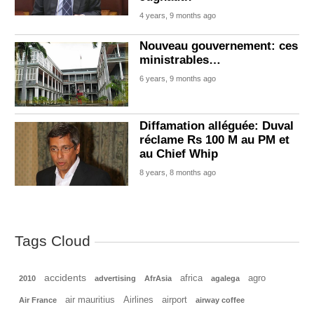
4 years, 9 months ago
Nouveau gouvernement: ces
ministrables…
6 years, 9 months ago
Diffamation alléguée: Duval
réclame Rs 100 M au PM et
au Chief Whip
8 years, 8 months ago
Tags Cloud
accidents
africa
agro
2010
advertising
AfrAsia
agalega
air mauritius
Airlines
airport
Air France
airway coffee