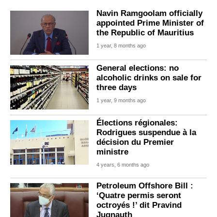
Navin Ramgoolam officially
appointed Prime Minister of
the Republic of Mauritius
1 year, 8 months ago
General elections: no
alcoholic drinks on sale for
three days
1 year, 9 months ago
Élections régionales:
Rodrigues suspendue à la
décision du Premier
ministre
4 years, 6 months ago
Petroleum Offshore Bill :
‘Quatre permis seront
octroyés !’ dit Pravind
Jugnauth