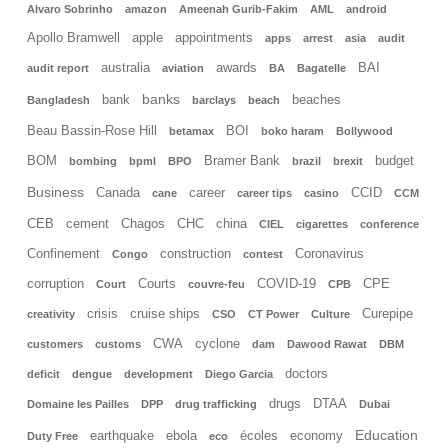
Alvaro Sobrinho
amazon
Ameenah Gurib-Fakim
AML
android
Apollo Bramwell
apple
appointments
apps
arrest
asia
audit
australia
awards
BAI
audit report
aviation
BA
Bagatelle
banks
bank
beaches
Bangladesh
barclays
beach
Beau Bassin-Rose Hill
BOI
betamax
boko haram
Bollywood
BOM
Bramer Bank
budget
bombing
bpml
BPO
brazil
brexit
Business
Canada
career
CCID
cane
career tips
casino
CCM
CEB
cement
Chagos
CHC
china
CIEL
cigarettes
conference
Confinement
construction
Coronavirus
Congo
contest
corruption
Courts
COVID-19
CPE
Court
couvre-feu
CPB
crisis
cruise ships
Curepipe
creativity
CSO
CT Power
Culture
CWA
cyclone
customers
customs
dam
Dawood Rawat
DBM
doctors
deficit
dengue
development
Diego Garcia
drugs
DTAA
Domaine les Pailles
DPP
drug trafficking
Dubai
Education
earthquake
ebola
écoles
economy
Duty Free
eco