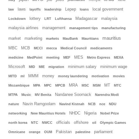
laws
Lepep
local government
law
layoffs
leadership
loans
lottery
Madagascar
malaysia
Lockdown
LRT
Lufthansa
malaysia airlines
management
management tips
manufacturing
mauritius
market
marketing
markets
MauBank
Mauritians
MBC
MCB
MCCI
mecca
Medical Council
medicaments
MES
medicine
MedPoint
meeting
MEF
Metro Express
MEXA
Microsoft
minimum salary
minimum wage
MID
MIE
migration
MMM
money
MITD
ml
money laundering
motivation
movies
MRA
MT
Mozambique
MPA
MPC
MPCB
MSC
MSM
MTC
Nandanee Soornack
MTPA
Music
MV Benita
Narendra Modi
Navin Ramgoolam
nature
Navind Kistnah
NCB
nce
NDU
NHDC
Nigeria
networking
New Mauritius Hotels
Nobel Prize
officials
offshore
north korea
NTC
NWCC
oil
Olympic Games
Pakistan
parliament
Omnicane
orange
OUM
palestine