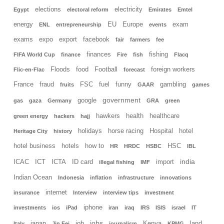
elections
electricity
Egypt
electoral reform
Emirates
Emtel
energy
EU
Europe
exam
ENL
entrepreneurship
events
exams
expo
export
facebook
fair
farmers
fee
finances
fishing
FIFA World Cup
finance
Fire
fish
Flacq
Floods
food
Football
foreign workers
Flic-en-Flac
forecast
France
fraud
FSC
fuel
funny
gambling
fruits
GAAR
games
government
google
gas
gaza
Germany
GRA
green
hawkers
health
healthcare
green energy
hackers
hajj
holidays
horse racing
Hospital
hotel
Heritage City
history
hotel business
hotels
how to
HSC
HR
HRDC
HSBC
IBL
india
ICAC
ICT
ICTA
ID card
import
illegal fishing
IMF
Indian Ocean
Indonesia
inflation
infrastructure
innovations
internet
insurance
Interview
interview tips
investment
iphone
investments
ios
iPad
iran
iraq
IRS
ISIS
israel
IT
jobs
japan
job
Kenya
land
Italy
Jin Fei
journalism
KPMG