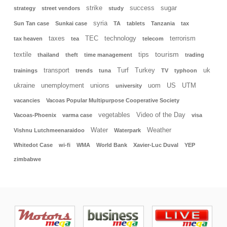
strike
success
sugar
strategy
street vendors
study
syria
Sun Tan case
Sunkai case
TA
tablets
Tanzania
tax
taxes
TEC
technology
terrorism
tax heaven
tea
telecom
tourism
textile
tips
thailand
theft
time management
trading
transport
Turf
Turkey
uk
trainings
trends
tuna
TV
typhoon
ukraine
unemployment
unions
uom
US
UTM
university
vacancies
Vacoas Popular Multipurpose Cooperative Society
vegetables
Video of the Day
Vacoas-Phoenix
varma case
visa
Water
Weather
Vishnu Lutchmeenaraidoo
Waterpark
Whitedot Case
wi-fi
WMA
World Bank
Xavier-Luc Duval
YEP
zimbabwe