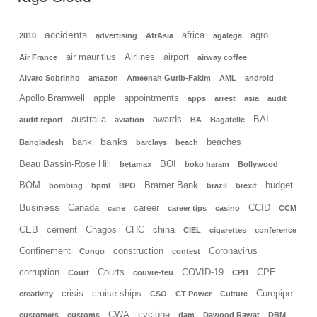
accidents
africa
agro
2010
advertising
AfrAsia
agalega
air mauritius
Airlines
airport
Air France
airway coffee
Alvaro Sobrinho
amazon
Ameenah Gurib-Fakim
AML
android
Apollo Bramwell
apple
appointments
apps
arrest
asia
audit
australia
awards
BAI
audit report
aviation
BA
Bagatelle
banks
bank
beaches
Bangladesh
barclays
beach
Beau Bassin-Rose Hill
BOI
betamax
boko haram
Bollywood
BOM
Bramer Bank
budget
bombing
bpml
BPO
brazil
brexit
Business
Canada
career
CCID
cane
career tips
casino
CCM
CEB
cement
Chagos
CHC
china
CIEL
cigarettes
conference
Confinement
construction
Coronavirus
Congo
contest
corruption
Courts
COVID-19
CPE
Court
couvre-feu
CPB
crisis
cruise ships
Curepipe
creativity
CSO
CT Power
Culture
CWA
cyclone
customers
customs
dam
Dawood Rawat
DBM