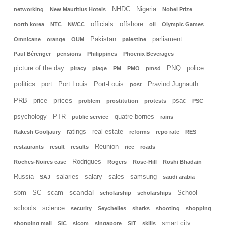
NHDC
Nigeria
networking
New Mauritius Hotels
Nobel Prize
officials
offshore
north korea
NTC
NWCC
oil
Olympic Games
Pakistan
parliament
Omnicane
orange
OUM
palestine
Paul Bérenger
pensions
Philippines
Phoenix Beverages
picture of the day
PNQ
police
piracy
plage
PM
PMO
pmsd
politics
port
Port Louis
Port-Louis
Pravind Jugnauth
post
prices
PRB
price
psac
problem
prostitution
protests
PSC
psychology
PTR
quatre-bornes
public service
rains
ratings
real estate
Rakesh Gooljaury
reforms
repo rate
RES
Reunion
restaurants
result
results
rice
roads
Rodrigues
Roches-Noires case
Rogers
Rose-Hill
Roshi Bhadain
Russia
salaries
salary
sales
samsung
SAJ
saudi arabia
scandal
sbm
SC
scam
School
scholarship
scholarships
schools
science
security
Seychelles
sharks
shooting
shopping
smart city
shopping mall
SIC
sicom
singapore
SIT
skills