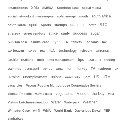
SMe
smartphones
SMEDA
Sobrinho case
social media
south africa
social networks & messengers
solar energy
south
sport
statistics
STC
south korea
Sports
startups
stats
strike
success
sugar
strategy
street vendors
study
syria
Sun Tan case
Sunkai case
TA
tablets
Tanzania
tax
taxes
TEC
technology
terrorism
tax heaven
tea
telecom
tourism
textile
tips
thailand
theft
time management
trading
transport
Turf
Turkey
uk
trainings
trends
tuna
TV
typhoon
ukraine
unemployment
unions
uom
US
UTM
university
vacancies
Vacoas Popular Multipurpose Cooperative Society
vegetables
Video of the Day
Vacoas-Phoenix
varma case
visa
Water
Weather
Vishnu Lutchmeenaraidoo
Waterpark
Whitedot Case
wi-fi
WMA
World Bank
Xavier-Luc Duval
YEP
zimbabwe