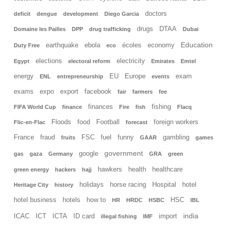
doctors
deficit
dengue
development
Diego Garcia
drugs
DTAA
Domaine les Pailles
DPP
drug trafficking
Dubai
Education
earthquake
ebola
écoles
economy
Duty Free
eco
elections
electricity
Egypt
electoral reform
Emirates
Emtel
energy
EU
Europe
exam
ENL
entrepreneurship
events
exams
expo
export
facebook
fair
farmers
fee
finances
fishing
FIFA World Cup
finance
Fire
fish
Flacq
Floods
food
Football
foreign workers
Flic-en-Flac
forecast
France
fraud
FSC
fuel
funny
gambling
fruits
GAAR
games
government
google
gas
gaza
Germany
GRA
green
hawkers
health
healthcare
green energy
hackers
hajj
holidays
horse racing
Hospital
hotel
Heritage City
history
hotel business
hotels
how to
HSC
HR
HRDC
HSBC
IBL
india
ICAC
ICT
ICTA
ID card
import
illegal fishing
IMF