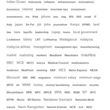
Indian Ocean
Indonesia
inflation
infrastructure
innovations
internet
insurance
Interview
interview tips
investment
iphone
investments
ios
iPad
iran
iraq
IRS
ISIS
israel
IT
jobs
japan
job
Kenya
land
Italy
Jin Fei
journalism
KPMG
laws
Lepep
local government
law
layoffs
leadership
loans
lottery
Madagascar
malaysia
Lockdown
LRT
Lufthansa
malaysia airlines
management
management tips
manufacturing
mauritius
market
marketing
markets
MauBank
Mauritians
MBC
MCB
MCCI
mecca
Medical Council
medicaments
MES
medicine
MedPoint
meeting
MEF
Metro Express
MEXA
Microsoft
minimum salary
minimum wage
MID
MIE
migration
MMM
money
MITD
ml
money laundering
motivation
movies
MRA
MT
Mozambique
MPA
MPC
MPCB
MSC
MSM
MTC
Nandanee Soornack
MTPA
Music
MV Benita
Narendra Modi
Navin Ramgoolam
nature
Navind Kistnah
NCB
nce
NDU