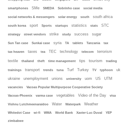
SMe
smartphones
SMEDA
Sobrinho case
social media
south africa
social networks & messengers
solar energy
south
sport
statistics
STC
south korea
Sports
startups
stats
strike
success
sugar
strategy
street vendors
study
syria
Sun Tan case
Sunkai case
TA
tablets
Tanzania
tax
taxes
TEC
technology
terrorism
tax heaven
tea
telecom
tourism
textile
tips
thailand
theft
time management
trading
transport
Turf
Turkey
uk
trainings
trends
tuna
TV
typhoon
ukraine
unemployment
unions
uom
US
UTM
university
vacancies
Vacoas Popular Multipurpose Cooperative Society
vegetables
Video of the Day
Vacoas-Phoenix
varma case
visa
Water
Weather
Vishnu Lutchmeenaraidoo
Waterpark
Whitedot Case
wi-fi
WMA
World Bank
Xavier-Luc Duval
YEP
zimbabwe