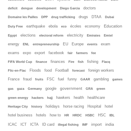
doctors
deficit
dengue
development
Diego Garcia
drugs
DTAA
Domaine les Pailles
DPP
drug trafficking
Dubai
Education
earthquake
ebola
écoles
economy
Duty Free
eco
elections
electricity
Egypt
electoral reform
Emirates
Emtel
energy
EU
Europe
exam
ENL
entrepreneurship
events
exams
expo
export
facebook
fair
farmers
fee
finances
fishing
FIFA World Cup
finance
Fire
fish
Flacq
Floods
food
Football
foreign workers
Flic-en-Flac
forecast
France
fraud
FSC
fuel
funny
gambling
fruits
GAAR
games
government
google
gas
gaza
Germany
GRA
green
hawkers
health
healthcare
green energy
hackers
hajj
holidays
horse racing
Hospital
hotel
Heritage City
history
hotel business
hotels
how to
HSC
HR
HRDC
HSBC
IBL
india
ICAC
ICT
ICTA
ID card
import
illegal fishing
IMF