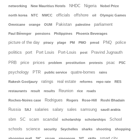
NHDC
Nigeria
networking
New Mauritius Hotels
Nobel Prize
officials
offshore
north korea
NTC
NWCC
oil
Olympic Games
Pakistan
parliament
Omnicane
orange
OUM
palestine
Paul Bérenger
pensions
Philippines
Phoenix Beverages
picture of the day
PNQ
police
piracy
plage
PM
PMO
pmsd
politics
port
Port Louis
Port-Louis
Pravind Jugnauth
post
prices
PRB
price
psac
problem
prostitution
protests
PSC
psychology
PTR
quatre-bornes
public service
rains
ratings
real estate
Rakesh Gooljaury
reforms
repo rate
RES
Reunion
restaurants
result
results
rice
roads
Rodrigues
Roches-Noires case
Rogers
Rose-Hill
Roshi Bhadain
Russia
salaries
salary
sales
samsung
SAJ
saudi arabia
scandal
sbm
SC
scam
School
scholarship
scholarships
schools
science
security
Seychelles
sharks
shooting
shopping
smart city
shopping mall
SIC
sicom
singapore
SIT
skills