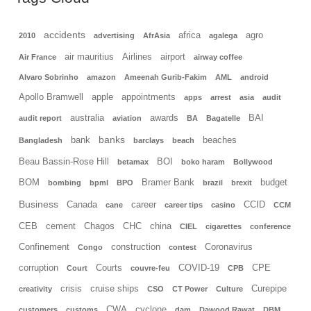
accidents
africa
agro
2010
advertising
AfrAsia
agalega
air mauritius
Airlines
airport
Air France
airway coffee
Alvaro Sobrinho
amazon
Ameenah Gurib-Fakim
AML
android
Apollo Bramwell
apple
appointments
apps
arrest
asia
audit
australia
awards
BAI
audit report
aviation
BA
Bagatelle
banks
bank
beaches
Bangladesh
barclays
beach
Beau Bassin-Rose Hill
BOI
betamax
boko haram
Bollywood
BOM
Bramer Bank
budget
bombing
bpml
BPO
brazil
brexit
Business
Canada
career
CCID
cane
career tips
casino
CCM
CEB
cement
Chagos
CHC
china
CIEL
cigarettes
conference
Confinement
construction
Coronavirus
Congo
contest
corruption
Courts
COVID-19
CPE
Court
couvre-feu
CPB
crisis
cruise ships
Curepipe
creativity
CSO
CT Power
Culture
CWA
cyclone
customers
customs
dam
Dawood Rawat
DBM