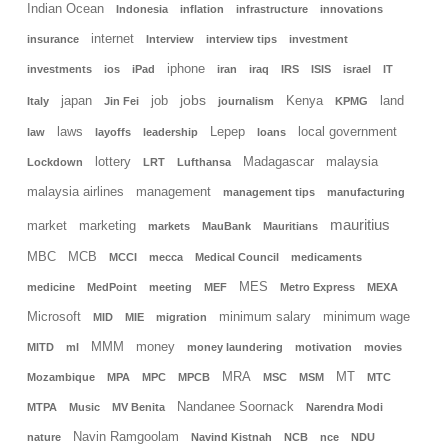
Indian Ocean
Indonesia
inflation
infrastructure
innovations
internet
insurance
Interview
interview tips
investment
iphone
investments
ios
iPad
iran
iraq
IRS
ISIS
israel
IT
jobs
japan
job
Kenya
land
Italy
Jin Fei
journalism
KPMG
laws
Lepep
local government
law
layoffs
leadership
loans
lottery
Madagascar
malaysia
Lockdown
LRT
Lufthansa
malaysia airlines
management
management tips
manufacturing
mauritius
market
marketing
markets
MauBank
Mauritians
MBC
MCB
MCCI
mecca
Medical Council
medicaments
MES
medicine
MedPoint
meeting
MEF
Metro Express
MEXA
Microsoft
minimum salary
minimum wage
MID
MIE
migration
MMM
money
MITD
ml
money laundering
motivation
movies
MRA
MT
Mozambique
MPA
MPC
MPCB
MSC
MSM
MTC
Nandanee Soornack
MTPA
Music
MV Benita
Narendra Modi
Navin Ramgoolam
nature
Navind Kistnah
NCB
nce
NDU